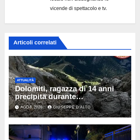
vicende di spettacolo e tv.
Articoli correlati
ATTUALITÀ
Dolomiti, ragazza di 14 anni
precipita durante
un’escursione: tragedia sul
AGO 6, 2026
GIUSEPPE D'ALTO
Latemar davanti alla famiglia