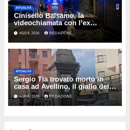
ATTUALITÀ
Cinisello Balsamo, la
videochiamata con l’ex
fidanzata e il dramma: 35enne
AGO 6, 2026
REDAZIONE
lotta tra la vita e la morte
ATTUALITÀ
Sergio Tia trovato morto in
casa ad Avellino, il giallo della
porta socchiusa: disposta
AGO 6, 2026
REDAZIONE
l’autopsia