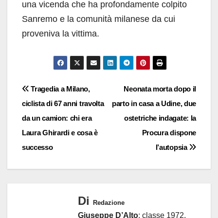
una vicenda che ha profondamente colpito
Sanremo e la comunità milanese da cui
proveniva la vittima.
Navigazione
Tragedia a Milano,
Neonata morta dopo il
ciclista di 67 anni travolta
parto in casa a Udine, due
articoli
da un camion: chi era
ostetriche indagate: la
Laura Ghirardi e cosa è
Procura dispone
successo
l’autopsia
Di
Redazione
Giuseppe D’Alto
: classe 1972,