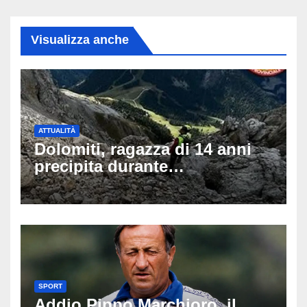
Visualizza anche
ATTUALITÀ
Dolomiti, ragazza di 14 anni
precipita durante
un’escursione: tragedia sul
Latemar davanti alla famiglia
SPORT
Addio Pippo Marchioro, il