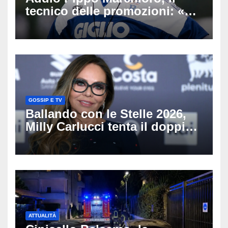
tecnico delle promozioni: «Ha
scritto pagine indimenticabili
del nostro calcio»
GOSSIP E TV
Ballando con le Stelle 2026,
Milly Carlucci tenta il doppio
colpo: tra i papabili Ornella
Muti e Monica Guerritore
ATTUALITÀ