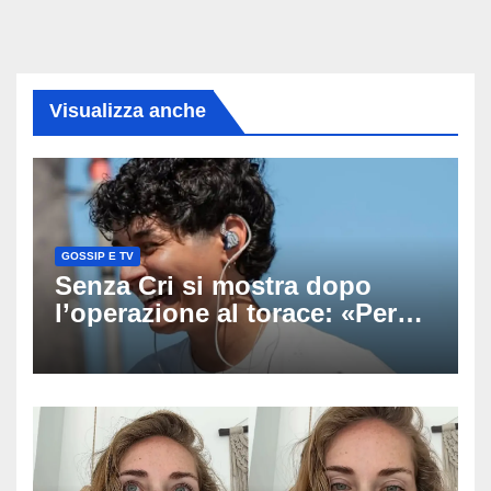
Visualizza anche
GOSSIP E TV
Senza Cri si mostra dopo
l’operazione al torace: «Per
anni mi sentivo in trappola», il
racconto sul difficile percorso
verso la serenità