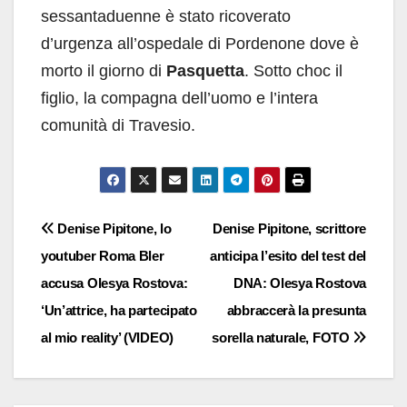
sessantaduenne è stato ricoverato
d’urgenza all’ospedale di Pordenone dove è
morto il giorno di
Pasquetta
. Sotto choc il
figlio, la compagna dell’uomo e l’intera
comunità di Travesio.
Navigazione
Denise Pipitone, lo
Denise Pipitone, scrittore
youtuber Roma Bler
anticipa l’esito del test del
articoli
accusa Olesya Rostova:
DNA: Olesya Rostova
‘Un’attrice, ha partecipato
abbraccerà la presunta
al mio reality’ (VIDEO)
sorella naturale, FOTO