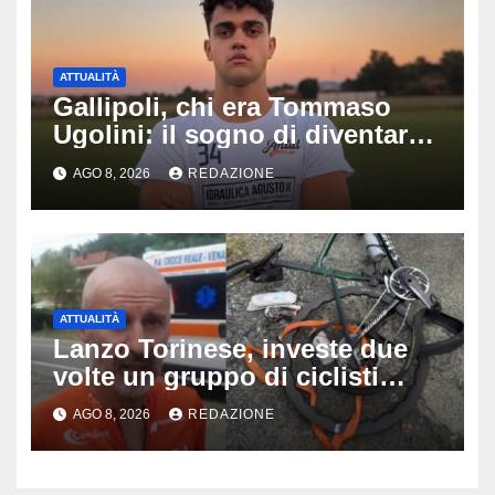
ATTUALITÀ
Gallipoli, chi era Tommaso
Ugolini: il sogno di diventare
medico e la fascia da
AGO 8, 2026
REDAZIONE
capitano, il dolore di Bologna
per il 19enne morto in mare
ATTUALITÀ
Lanzo Torinese, investe due
volte un gruppo di ciclisti
dopo una lite: arrestato
AGO 8, 2026
REDAZIONE
73enne, il racconto choc di un
ferito