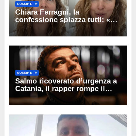
GOSSIP E TV
Chiara Ferragni, la
confessione spiazza tutti: «Un
mio ex voleva che mi rifacessi
il seno». Poi svela i ritocchi di
cui si è pentita
GOSSIP E TV
Salmo ricoverato d’urgenza a
Catania, il rapper rompe il
silenzio dopo la notte in
ospedale: come sta e cosa
succede al tour