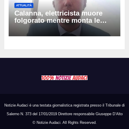
ATTUALITÀ
Calanna, elettricista muore
folgorato mentre monta le
luminarie della festa: chi era
Fabio Calabrò e cosa è
successo
Notizie Audaci è una testata giornalistica registrata presso il Tribunale di
Salerno N. 373 del 17/01/2019 Direttore responsabile Giuseppe D’Alto
©
Notizie Audaci. All Rights Reserved.