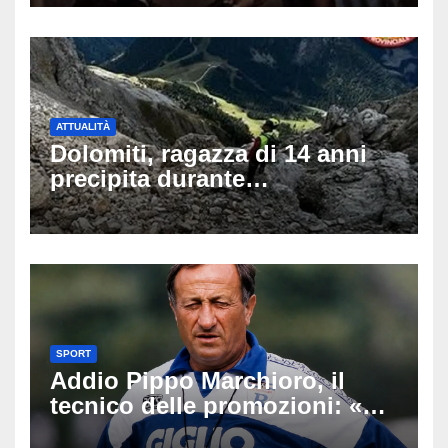
social
ATTUALITÀ
Dolomiti, ragazza di 14 anni
precipita durante
un’escursione: tragedia sul
Latemar davanti alla famiglia
SPORT
Addio Pippo Marchioro, il
tecnico delle promozioni: «Ha
scritto pagine indimenticabili