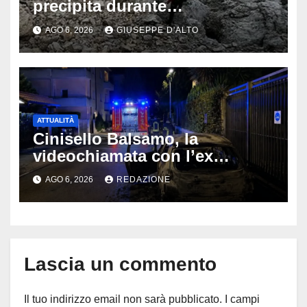
precipita durante
un’escursione: tragedia sul
AGO 6, 2026
GIUSEPPE D'ALTO
Latemar davanti alla famiglia
ATTUALITÀ
Cinisello Balsamo, la
videochiamata con l’ex
fidanzata e il dramma: 35enne
AGO 6, 2026
REDAZIONE
lotta tra la vita e la morte
Lascia un commento
Il tuo indirizzo email non sarà pubblicato.
I campi