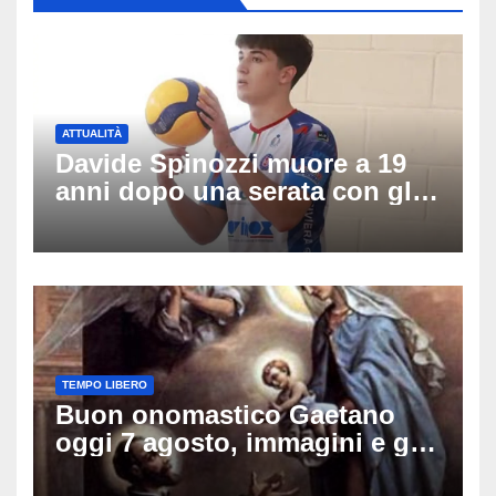
ATTUALITÀ
Davide Spinozzi muore a 19
anni dopo una serata con gli
amici: il mistero dello
schianto senza frenata
TEMPO LIBERO
Buon onomastico Gaetano
oggi 7 agosto, immagini e gif
di auguri da condividere sui