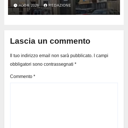
porta socchiusa: disposta
AGO 6, 2026
REDAZIONE
l’autopsia
Lascia un commento
Il tuo indirizzo email non sarà pubblicato.
I campi
obbligatori sono contrassegnati
*
Commento
*