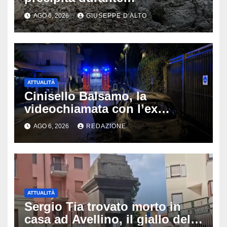
un’escursione: tragedia sul
AGO 6, 2026
GIUSEPPE D'ALTO
Latemar davanti alla famiglia
ATTUALITÀ
Cinisello Balsamo, la
videochiamata con l’ex
fidanzata e il dramma: 35enne
AGO 6, 2026
REDAZIONE
lotta tra la vita e la morte
ATTUALITÀ
Sergio Tia trovato morto in
casa ad Avellino, il giallo della