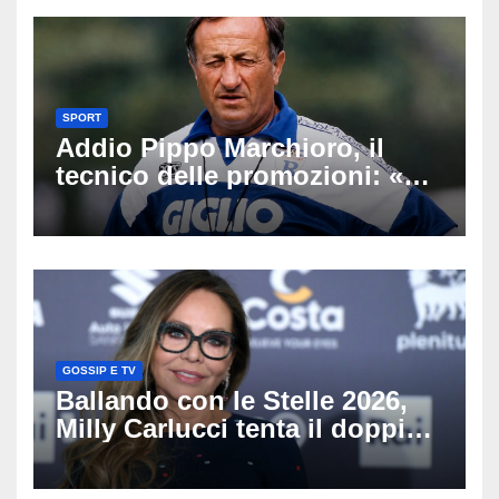
SPORT
Addio Pippo Marchioro, il
tecnico delle promozioni: «Ha
scritto pagine indimenticabili
del nostro calcio»
GOSSIP E TV
Ballando con le Stelle 2026,
Milly Carlucci tenta il doppio
colpo: tra i papabili Ornella
Muti e Monica Guerritore