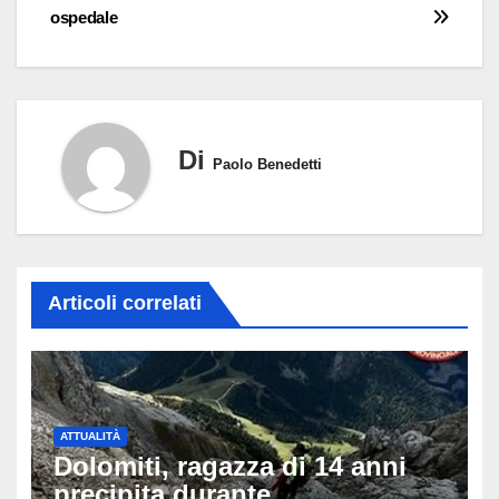
ospedale
Di
Paolo Benedetti
Articoli correlati
ATTUALITÀ
Dolomiti, ragazza di 14 anni
precipita durante