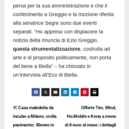
persa per la sua amministrazione e che il
conferimento a Greggio e la mozione riferita
alla senatrice Segre sono due eventi
separati. “Ho appreso con dispiacere la
notizia della rinuncia di Ezio Greggio,
questa strumentalizzazione
, costruita ad
arte e di proposito politicamente, non porta
del bene a Biella” – ha chiosato in
un’intervista all’Eco di Biella.
Navigazione
Casa maledetta da
Offerte Tim, Wind,
incubo a Milano, crolla
Ho.Mobile e Kena a meno
articoli
pavimento: 30enne in
di 6 euro al mese: i dettagli