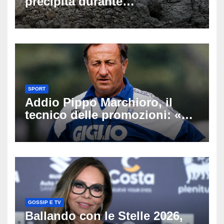
precipita durante
un’escursione: tragedia sul
Latemar davanti alla famiglia
SPORT
Addio Pippo Marchioro, il
tecnico delle promozioni: «Ha
scritto pagine indimenticabili
del nostro calcio»
GOSSIP E TV
Ballando con le Stelle 2026,