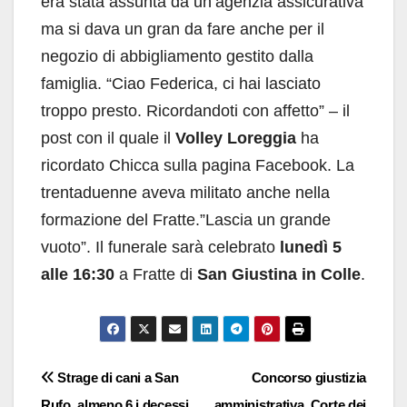
era stata assunta da un’agenzia assicurativa
ma si dava un gran da fare anche per il
negozio di abbigliamento gestito dalla
famiglia. “Ciao Federica, ci hai lasciato
troppo presto. Ricordandoti con affetto” – il
post con il quale il
Volley Loreggia
ha
ricordato Chicca sulla pagina Facebook. La
trentaduenne aveva militato anche nella
formazione del Fratte.”Lascia un grande
vuoto”. Il funerale sarà celebrato
lunedì 5
alle 16:30
a Fratte di
San Giustina in Colle
.
Navigazione
Strage di cani a San
Concorso giustizia
Rufo, almeno 6 i decessi,
amministrativa, Corte dei