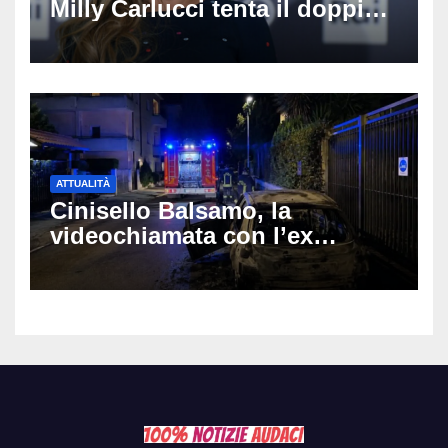
Milly Carlucci tenta il doppio
colpo: tra i papabili Ornella
Muti e Monica Guerritore
ATTUALITÀ
Cinisello Balsamo, la
videochiamata con l’ex
fidanzata e il dramma: 35enne
lotta tra la vita e la morte