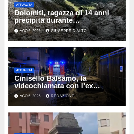
ATTUALITÀ
Dolomiti, ragazza di 14 anni
precipita durante
un’escursione: tragedia sul
AGO 6, 2026
GIUSEPPE D'ALTO
Latemar davanti alla famiglia
ATTUALITÀ
Cinisello Balsamo, la
videochiamata con l’ex
fidanzata e il dramma: 35enne
AGO 6, 2026
REDAZIONE
lotta tra la vita e la morte