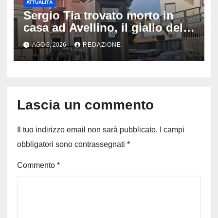
ATTUALITÀ
Sergio Tia trovato morto in
casa ad Avellino, il giallo della
porta socchiusa: disposta
AGO 6, 2026
REDAZIONE
l’autopsia
Lascia un commento
Il tuo indirizzo email non sarà pubblicato.
I campi
obbligatori sono contrassegnati
*
Commento
*