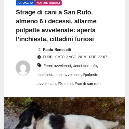
ATTUALITÀ
NOTIZIE AUDACI
Strage di cani a San Rufo,
almeno 6 i decessi, allarme
polpette avvelenate: aperta
l’inchiesta, cittadini furiosi
Di
Paolo Benedetti
PUBBLICATO: 3 AGO, 2019 - ORE: 22:07
,
,
#cani avvelenati
#cani san rufo
,
#inchiesta cani avvelenati
#polpette
,
,
avvelenate
#Salerno
#sei di san rufo