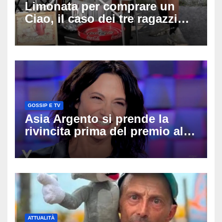
Limonata per comprare un
Ciao, il caso dei tre ragazzi
divide l’Italia: Fedriga li invita
in Regione, Vannacci li
difende
GOSSIP E TV
Asia Argento si prende la
rivincita prima del premio alla
carriera: «Mi chiamano
raccomandata e cagna»
ATTUALITÀ