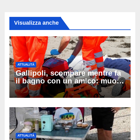
Visualizza anche
ATTUALITÀ
Gallipoli, scompare mentre fa
il bagno con un amico: muore
a 19 anni dopo 45 minuti di
disperati tentativi di
rianimazione
ATTUALITÀ