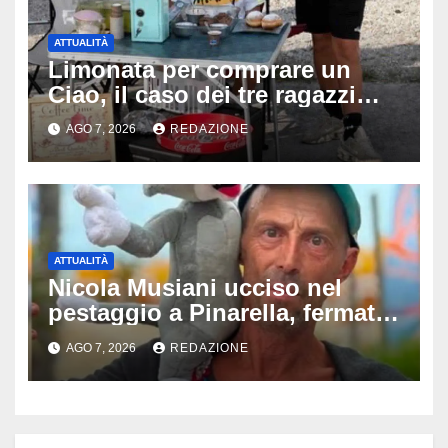
ATTUALITÀ
Limonata per comprare un
Ciao, il caso dei tre ragazzi
divide l’Italia: Fedriga li invita
AGO 7, 2026
REDAZIONE
in Regione, Vannacci li
difende
ATTUALITÀ
Nicola Musiani ucciso nel
pestaggio a Pinarella, fermati
quattro giovani: la svolta
AGO 7, 2026
REDAZIONE
dopo video, intercettazioni e
pedinamenti