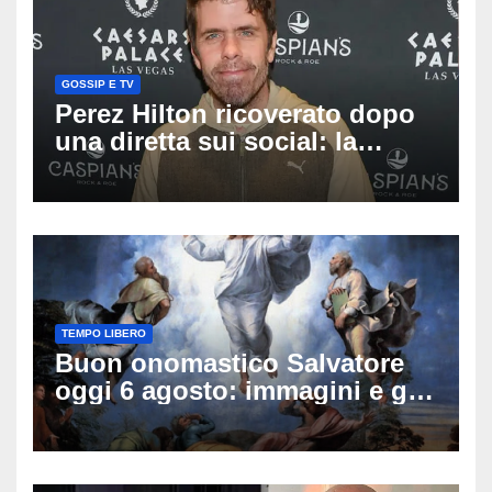
GOSSIP E TV
Perez Hilton ricoverato dopo
una diretta sui social: la
famiglia rompe il silenzio
sulle sue condizioni
TEMPO LIBERO
Buon onomastico Salvatore
oggi 6 agosto: immagini e gif
di auguri da condividere