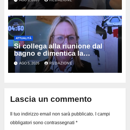
potranno avvicinarsi alla
famiglia di Alessio Tucci
ATTUALITÀ
Si collega alla riunione dal
bagno e dimentica la
telecamera accesa: tutti
AGO 5, 2026
REDAZIONE
vedono il bucato, il video
diventa virale
Lascia un commento
Il tuo indirizzo email non sarà pubblicato.
I campi
obbligatori sono contrassegnati
*