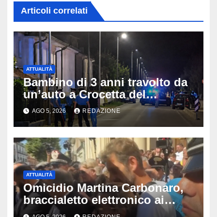
Articoli correlati
ATTUALITÀ
Bambino di 3 anni travolto da
un’auto a Crocetta del
Montello: è gravissimo,
AGO 5, 2026
REDAZIONE
trasportato in elicottero a
Padova
ATTUALITÀ
Omicidio Martina Carbonaro,
braccialetto elettronico ai
genitori della 14enne: non
AGO 5, 2026
REDAZIONE