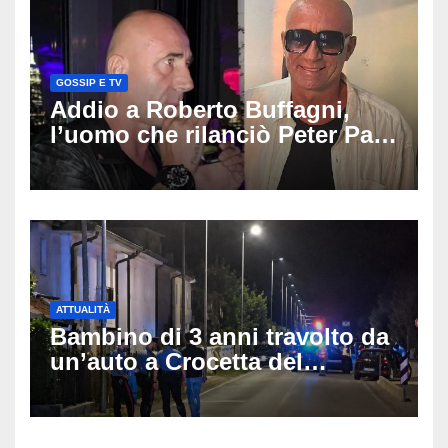
GOSSIP E TV
Addio a Roberto Buffagni,
l’uomo che rilanciò Peter Pan
e Villa delle Rose: aveva 59
anni
ATTUALITÀ
Bambino di 3 anni travolto da
un’auto a Crocetta del
Montello: è gravissimo,
trasportato in elicottero a
Padova