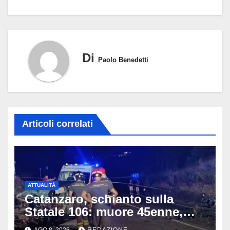
Di
Paolo Benedetti
Articoli correlati
ATTUALITÀ
Catanzaro, schianto sulla
Statale 106: muore 45enne,
coinvolti un’auto, un suv e
AGO 8, 2026
REDAZIONE