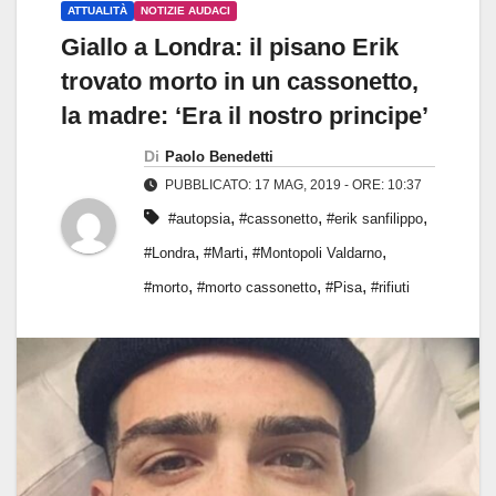
ATTUALITÀ
NOTIZIE AUDACI
Giallo a Londra: il pisano Erik
trovato morto in un cassonetto,
la madre: ‘Era il nostro principe’
Di
Paolo Benedetti
PUBBLICATO: 17 MAG, 2019 - ORE: 10:37
,
,
,
#autopsia
#cassonetto
#erik sanfilippo
,
,
,
#Londra
#Marti
#Montopoli Valdarno
,
,
,
#morto
#morto cassonetto
#Pisa
#rifiuti