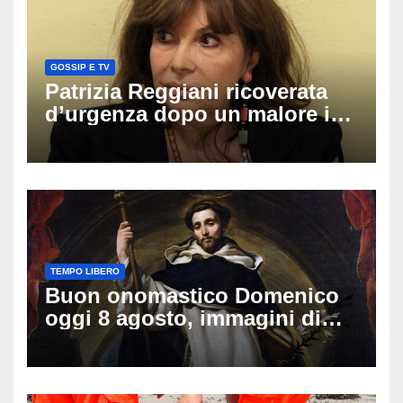
GOSSIP E TV
Patrizia Reggiani ricoverata
d’urgenza dopo un malore in
vacanza: come sta oggi l’ex
Lady Gucci
TEMPO LIBERO
Buon onomastico Domenico
oggi 8 agosto, immagini di
auguri da condividere