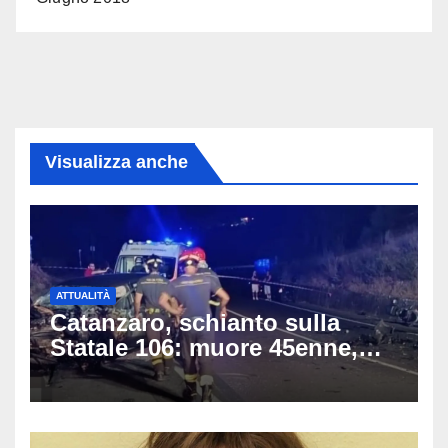
Visualizza anche
ATTUALITÀ
Catanzaro, schianto sulla
Statale 106: muore 45enne,
coinvolti un’auto, un suv e
una moto