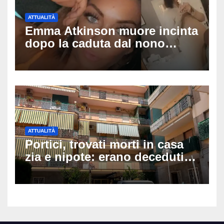
ATTUALITÀ
Emma Atkinson muore incinta
dopo la caduta dal nono
piano: la figlia nasce 30
minuti dopo e sta bene
ATTUALITÀ
Portici, trovati morti in casa
zia e nipote: erano deceduti
da giorni, il caldo tra le
ipotesi al vaglio