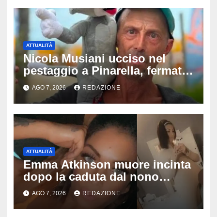
ATTUALITÀ
Nicola Musiani ucciso nel
pestaggio a Pinarella, fermati
quattro giovani: la svolta
AGO 7, 2026
REDAZIONE
dopo video, intercettazioni e
pedinamenti
ATTUALITÀ
Emma Atkinson muore incinta
dopo la caduta dal nono
piano: la figlia nasce 30 minuti
AGO 7, 2026
REDAZIONE
dopo e sta bene