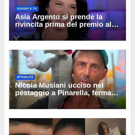
GOSSIP E TV
Asia Argento si prende la
rivincita prima del premio alla
carriera: «Mi chiamano
raccomandata e cagna»
ATTUALITÀ
Nicola Musiani ucciso nel
pestaggio a Pinarella, fermati
quattro giovani: la svolta
dopo video, intercettazioni e
pedinamenti