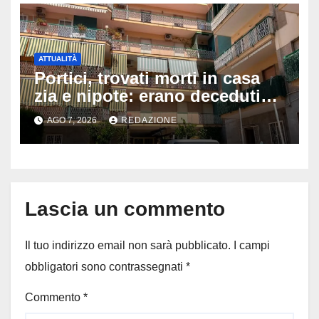
ATTUALITÀ
Portici, trovati morti in casa
zia e nipote: erano deceduti
da giorni, il caldo tra le ipotesi
AGO 7, 2026
REDAZIONE
al vaglio
Lascia un commento
Il tuo indirizzo email non sarà pubblicato.
I campi
obbligatori sono contrassegnati
*
Commento
*