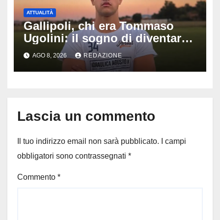
ATTUALITÀ
Gallipoli, chi era Tommaso
Ugolini: il sogno di diventare
medico e la fascia da
AGO 8, 2026
REDAZIONE
capitano, il dolore di Bologna
per il 19enne morto in mare
Lascia un commento
Il tuo indirizzo email non sarà pubblicato.
I campi
obbligatori sono contrassegnati
*
Commento
*