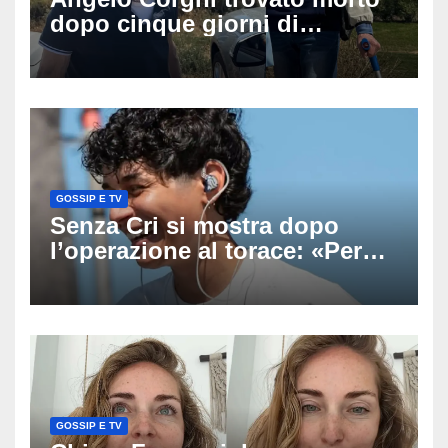
dopo cinque giorni di
ricerche: il giallo dell’80enne
scomparso dopo essere
uscito dall’Inps a Grosseto
GOSSIP E TV
Senza Cri si mostra dopo
l’operazione al torace: «Per
anni mi sentivo in trappola», il
racconto sul difficile percorso
verso la serenità
GOSSIP E TV