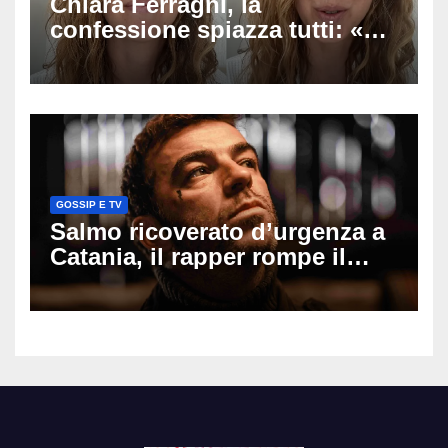
Chiara Ferragni, la
confessione spiazza tutti: «Un
mio ex voleva che mi rifacessi
il seno». Poi svela i ritocchi di
cui si è pentita
GOSSIP E TV
Salmo ricoverato d’urgenza a
Catania, il rapper rompe il
silenzio dopo la notte in
ospedale: come sta e cosa
succede al tour