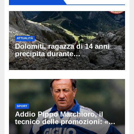
ATTUALITÀ
Dolomiti, ragazza di 14 anni
precipita durante
un’escursione: tragedia sul
Latemar davanti alla famiglia
SPORT
Addio Pippo Marchioro, il
tecnico delle promozioni: «Ha
scritto pagine indimenticabili