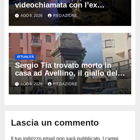
videochiamata con l’ex
fidanzata e il dramma: 35enne
AGO 6, 2026
REDAZIONE
lotta tra la vita e la morte
ATTUALITÀ
Sergio Tia trovato morto in
casa ad Avellino, il giallo della
porta socchiusa: disposta
AGO 6, 2026
REDAZIONE
l’autopsia
Lascia un commento
Il tuo indirizzo email non sarà pubblicato.
I campi