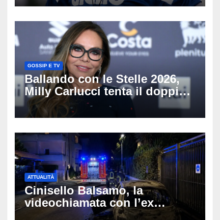
del nostro calcio»
GOSSIP E TV
Ballando con le Stelle 2026,
Milly Carlucci tenta il doppio
colpo: tra i papabili Ornella
Muti e Monica Guerritore
ATTUALITÀ
Cinisello Balsamo, la
videochiamata con l’ex
fidanzata e il dramma: 35enne