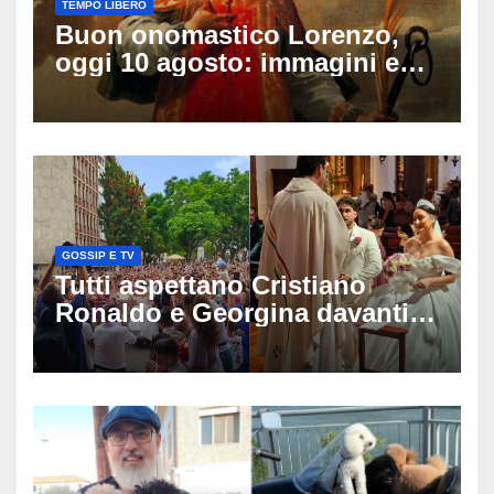
TEMPO LIBERO
Buon onomastico Lorenzo,
oggi 10 agosto: immagini e
gif di auguri da condividere
sui social
GOSSIP E TV
Tutti aspettano Cristiano
Ronaldo e Georgina davanti
alla cattedrale: ma il
matrimonio era di un’altra
coppia