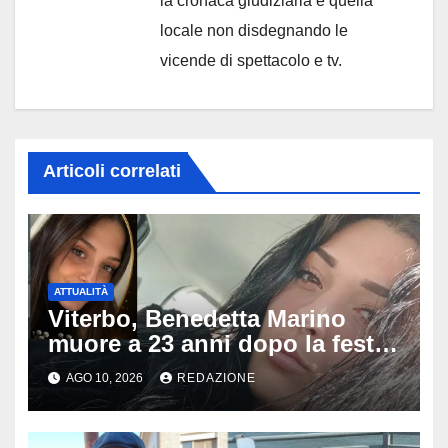
la cronaca giudiziaria e quella
locale non disdegnando le
vicende di spettacolo e tv.
Articoli correlati
ATTUALITÀ
Viterbo, Benedetta Marino
muore a 23 anni dopo la festa
di compleanno: trovata senza
AGO 10, 2026
REDAZIONE
vita nell’ex consorzio, è giallo
sulle ultime ore