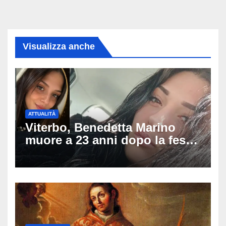
Visualizza anche
ATTUALITÀ
Viterbo, Benedetta Marino
muore a 23 anni dopo la festa
di compleanno: trovata senza
vita nell’ex consorzio, è giallo
sulle ultime ore