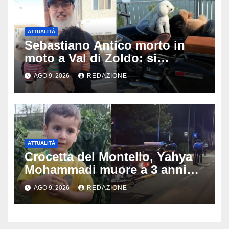
ATTUALITÀ
Sebastiano Antico morto in
moto a Val di Zoldo: si
schianta con il sidecar, salvi i
AGO 9, 2026
REDAZIONE
due cagnolini
ATTUALITÀ
Crocetta del Montello, Yahya
Mohammadi muore a 3 anni
dopo 72 ore di agonia: era
AGO 9, 2026
REDAZIONE
stato travolto da un’auto