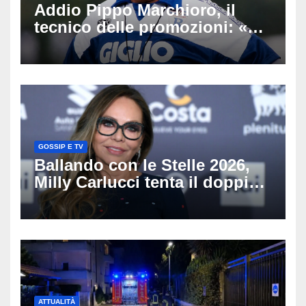
Addio Pippo Marchioro, il
tecnico delle promozioni: «Ha
scritto pagine indimenticabili
del nostro calcio»
GOSSIP E TV
Ballando con le Stelle 2026,
Milly Carlucci tenta il doppio
colpo: tra i papabili Ornella
Muti e Monica Guerritore
ATTUALITÀ