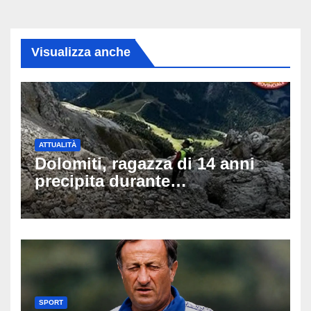
Visualizza anche
ATTUALITÀ
Dolomiti, ragazza di 14 anni
precipita durante
un’escursione: tragedia sul
Latemar davanti alla famiglia
SPORT