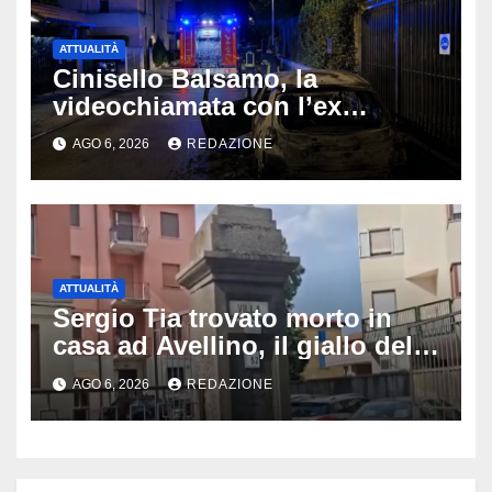
ATTUALITÀ
Cinisello Balsamo, la
videochiamata con l’ex
fidanzata e il dramma: 35enne
AGO 6, 2026
REDAZIONE
lotta tra la vita e la morte
ATTUALITÀ
Sergio Tia trovato morto in
casa ad Avellino, il giallo della
porta socchiusa: disposta
AGO 6, 2026
REDAZIONE
l’autopsia