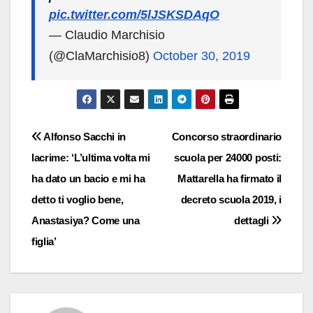
pic.twitter.com/5lJSKSDAqO
— Claudio Marchisio
(@ClaMarchisio8)
October 30, 2019
Navigazione
Alfonso Sacchi in
Concorso straordinario
lacrime: ‘L’ultima volta mi
scuola per 24000 posti:
articoli
ha dato un bacio e mi ha
Mattarella ha firmato il
detto ti voglio bene,
decreto scuola 2019, i
Anastasiya? Come una
dettagli
figlia’