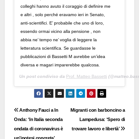
colleghi hanno avuto il coraggio di definire me
e altri , solo perché eravamo ieri in Senato,
anti-scientifici. E’ probabile che uno di loro,
essendo ormai vicino alla pensione , non
abbia ne’ tempo ne’ voglia di leggere la
letteratura scientifica. Se guardasse le
pubblicazioni di Bassetti M avrebbe un’idea
diversa e magari imparerebbe qualcosa.
Un post condiviso da
Prof. Matteo Bassetti
(@matteo.basse
Navigazione
Anthony Fauci a In
Migranti con barboncino a
Onda: ‘In Italia seconda
Lampedusa: ‘Spero di
articoli
ondata di coronavirus è
trovare lavoro e libertà’
un’ipotesi concreta’