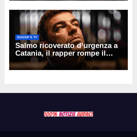
cui si è pentita
GOSSIP E TV
Salmo ricoverato d’urgenza a
Catania, il rapper rompe il
silenzio dopo la notte in
ospedale: come sta e cosa
succede al tour