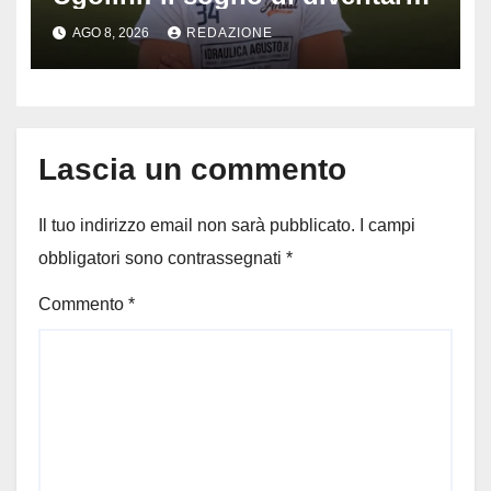
medico e la fascia da
AGO 8, 2026
REDAZIONE
capitano, il dolore di Bologna
per il 19enne morto in mare
Lascia un commento
Il tuo indirizzo email non sarà pubblicato.
I campi
obbligatori sono contrassegnati
*
Commento
*