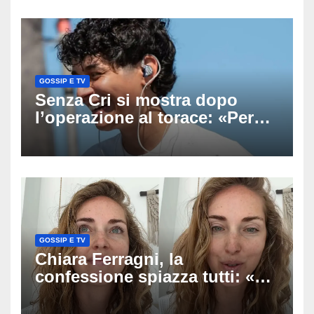
uscito dall’Inps a Grosseto
GOSSIP E TV
Senza Cri si mostra dopo
l’operazione al torace: «Per
anni mi sentivo in trappola», il
racconto sul difficile percorso
verso la serenità
GOSSIP E TV
Chiara Ferragni, la
confessione spiazza tutti: «Un
mio ex voleva che mi rifacessi
il seno». Poi svela i ritocchi di