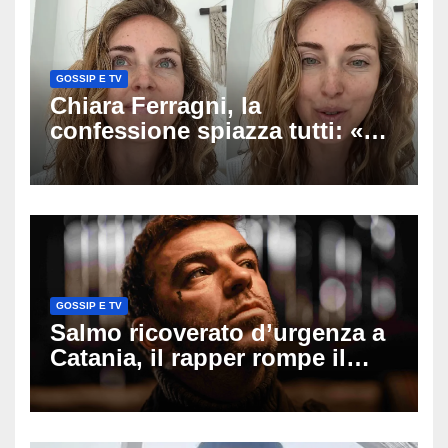
GOSSIP E TV
Chiara Ferragni, la
confessione spiazza tutti: «Un
mio ex voleva che mi rifacessi
il seno». Poi svela i ritocchi di
cui si è pentita
GOSSIP E TV
Salmo ricoverato d’urgenza a
Catania, il rapper rompe il
silenzio dopo la notte in
ospedale: come sta e cosa
succede al tour