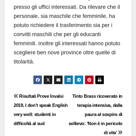
presso gli uffici interessati. Da rilevare che il
personale, sia maschile che femminile, ha
potuto richiedere il trasferimento sia per i
convitti maschili che per gli educanti
femminili. Inoltre gli interessati hanno potuto
scegliere ben nove province oltre quelle di
titolarità.
Navigazione
Risultati Prove Invalsi
Tinto Brass ricoverato in
2019, I don’t speak English
terapia intensiva, dalla
articoli
very well: studenti in
paura al sospiro di
difficoltà al sud
sollievo: ‘Non è in pericolo
di vita’