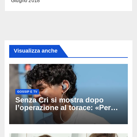
Giugno 2018
Visualizza anche
GOSSIP E TV
Senza Cri si mostra dopo
l’operazione al torace: «Per
anni mi sentivo in trappola», il
racconto sul difficile percorso
verso la serenità