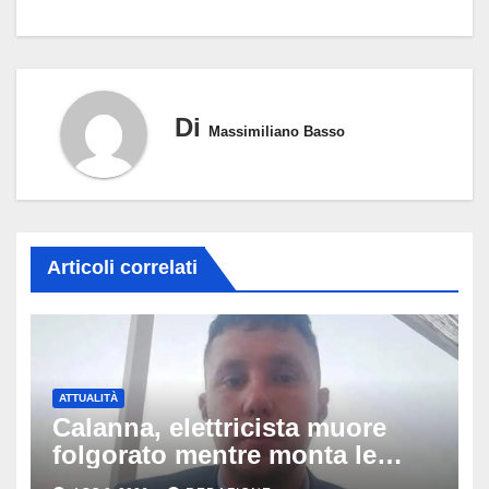
Di
Massimiliano Basso
Articoli correlati
ATTUALITÀ
Calanna, elettricista muore
folgorato mentre monta le
luminarie della festa: chi era