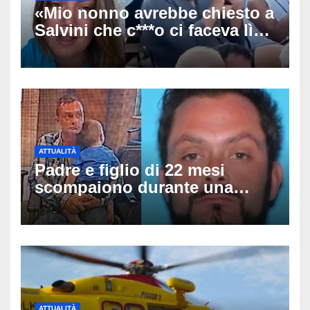
«Mio nonno avrebbe chiesto a
Salvini che c***o ci faceva lì»:
la nipote di De André
infiamma il caso all’Agnata
ATTUALITÀ
Padre e figlio di 22 mesi
scompaiono durante una
passeggiata a McHenry:
ritrovati sani e salvi dopo ore
di ricerche
ATTUALITÀ