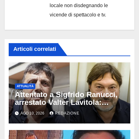
locale non disdegnando le
vicende di spettacolo e tv.
Articoli correlati
ATTUALITÀ
Attentato a Sigfrido Ranucci,
arrestato Valter Lavitola:
«Voleva lanciarlo in politica e
AGO 10, 2026
REDAZIONE
diventare il suo spin doctor»