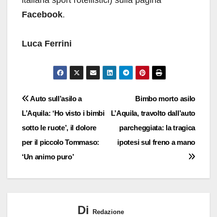
italiana sport rotellistici) sulla pagina
Facebook
.
Luca Ferrini
Navigazione
Auto sull’asilo a
Bimbo morto asilo
L’Aquila: ‘Ho visto i bimbi
L’Aquila, travolto dall’auto
articoli
sotto le ruote’, il dolore
parcheggiata: la tragica
per il piccolo Tommaso:
ipotesi sul freno a mano
‘Un animo puro’
Di
Redazione