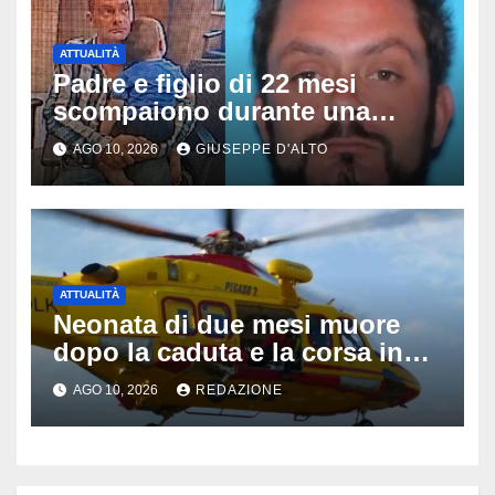
ATTUALITÀ
Padre e figlio di 22 mesi
scompaiono durante una
passeggiata a McHenry:
AGO 10, 2026
GIUSEPPE D'ALTO
ritrovati sani e salvi dopo ore
di ricerche
ATTUALITÀ
Neonata di due mesi muore
dopo la caduta e la corsa in
ospedale: da Guilmi a Vasto,
AGO 10, 2026
REDAZIONE
poi l’eliambulanza a Pescara