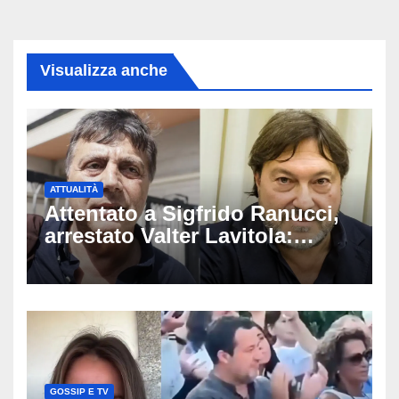
Visualizza anche
ATTUALITÀ
Attentato a Sigfrido Ranucci,
arrestato Valter Lavitola:
«Voleva lanciarlo in politica e
diventare il suo spin doctor»
GOSSIP E TV