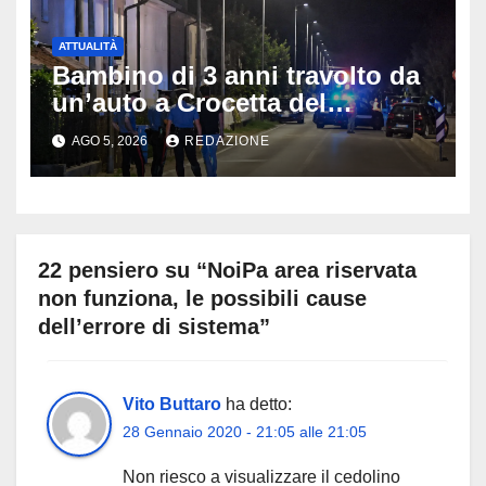
ATTUALITÀ
Bambino di 3 anni travolto da
un’auto a Crocetta del
Montello: è gravissimo,
AGO 5, 2026
REDAZIONE
trasportato in elicottero a
Padova
22 pensiero su “NoiPa area riservata
non funziona, le possibili cause
dell’errore di sistema”
Vito Buttaro
ha detto:
28 Gennaio 2020 - 21:05 alle 21:05
Non riesco a visualizzare il cedolino