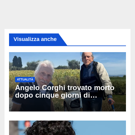
Visualizza anche
ATTUALITÀ
Angelo Corghi trovato morto
dopo cinque giorni di
ricerche: il giallo dell’80enne
scomparso dopo essere
uscito dall’Inps a Grosseto