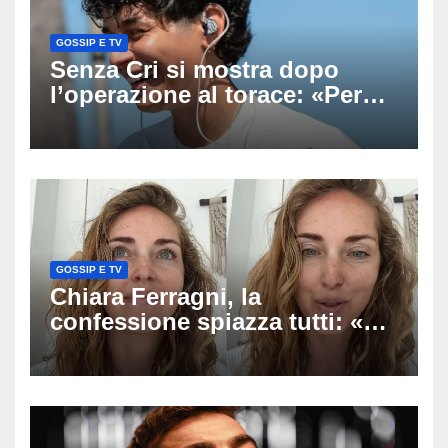
GOSSIP E TV
Senza Cri si mostra dopo
l’operazione al torace: «Per
anni mi sentivo in trappola», il
racconto sul difficile percorso
verso la serenità
GOSSIP E TV
Chiara Ferragni, la
confessione spiazza tutti: «Un
mio ex voleva che mi rifacessi
il seno». Poi svela i ritocchi di
cui si è pentita