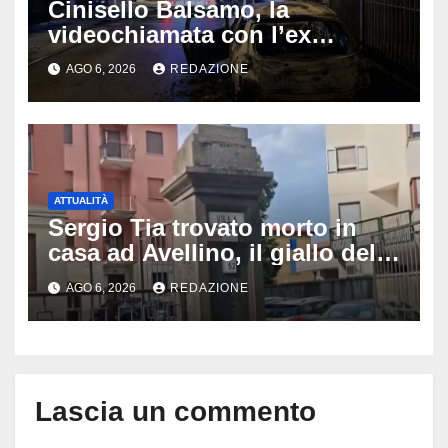
Cinisello Balsamo, la
videochiamata con l’ex
fidanzata e il dramma: 35enne
AGO 6, 2026
REDAZIONE
lotta tra la vita e la morte
ATTUALITÀ
Sergio Tia trovato morto in
casa ad Avellino, il giallo della
porta socchiusa: disposta
AGO 6, 2026
REDAZIONE
l’autopsia
Lascia un commento