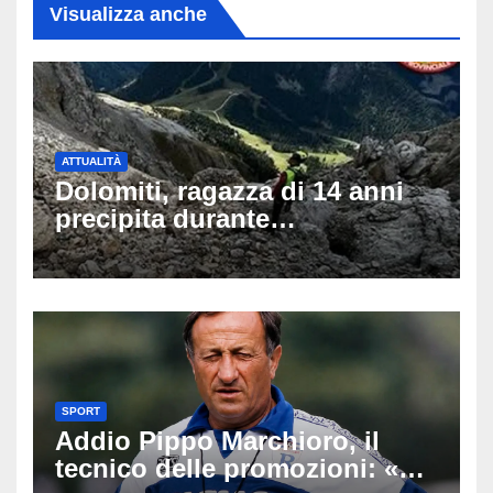
Visualizza anche
ATTUALITÀ
Dolomiti, ragazza di 14 anni
precipita durante
un’escursione: tragedia sul
Latemar davanti alla famiglia
SPORT
Addio Pippo Marchioro, il
tecnico delle promozioni: «Ha