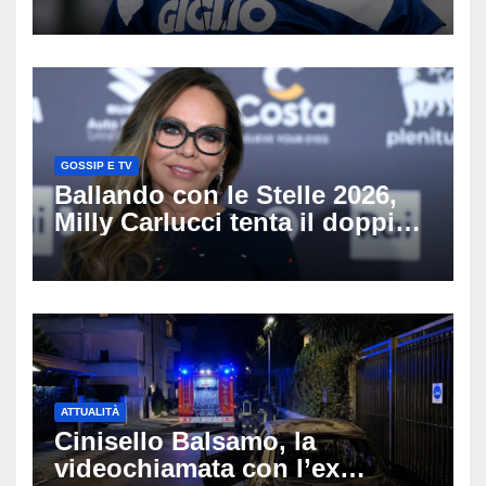
scritto pagine indimenticabili
del nostro calcio»
GOSSIP E TV
Ballando con le Stelle 2026,
Milly Carlucci tenta il doppio
colpo: tra i papabili Ornella
Muti e Monica Guerritore
ATTUALITÀ
Cinisello Balsamo, la
videochiamata con l’ex