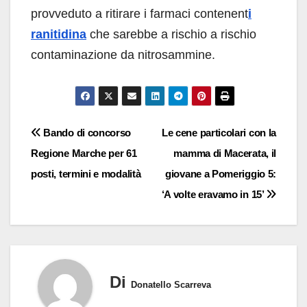
provveduto a ritirare i farmaci contenent
i
ranitidina
che sarebbe a rischio a rischio
contaminazione da nitrosammine.
Navigazione
Bando di concorso
Le cene particolari con la
Regione Marche per 61
mamma di Macerata, il
articoli
posti, termini e modalità
giovane a Pomeriggio 5:
‘A volte eravamo in 15’
Di
Donatello Scarreva