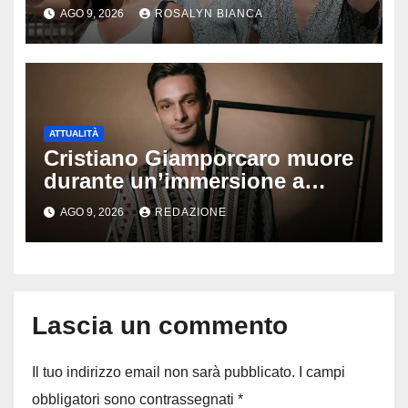
Ferragosto: ecco quando
AGO 9, 2026
ROSALYN BIANCA
potrebbe arrivare la svolta
ATTUALITÀ
Cristiano Giamporcaro muore
durante un’immersione a
Lampedusa: aperta
AGO 9, 2026
REDAZIONE
un’inchiesta per omicidio
nautico, cosa emerge sulla
tragedia
Lascia un commento
Il tuo indirizzo email non sarà pubblicato.
I campi
obbligatori sono contrassegnati
*