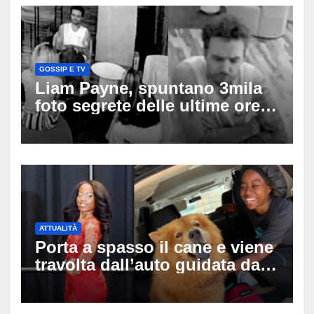
GOSSIP E TV
Liam Payne, spuntano 3mila
foto segrete delle ultime ore:
cosa è successo prima della
tragica caduta dall’hotel
ATTUALITÀ
Porta a spasso il cane e viene
travolta dall’auto guidata da
due bambini di 4 e 6 anni: l’ex
miss Kiara Bowling lotta tra la