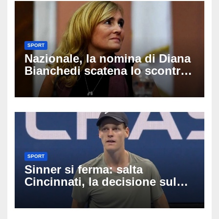
SPORT
Nazionale, la nomina di Diana
Bianchedi scatena lo scontro
tra Figc e Coni: cosa sta
succedendo
SPORT
Sinner si ferma: salta
Cincinnati, la decisione sul
ginocchio cambia il percorso
verso gli US Open