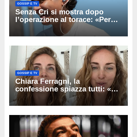
GOSSIP E TV
Senza Cri si mostra dopo
l’operazione al torace: «Per
anni mi sentivo in trappola», il
racconto sul difficile percorso
verso la serenità
GOSSIP E TV
Chiara Ferragni, la
confessione spiazza tutti: «Un
mio ex voleva che mi rifacessi
il seno». Poi svela i ritocchi di
cui si è pentita