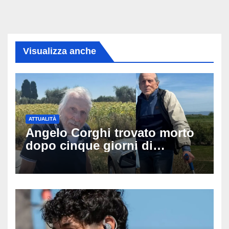
Visualizza anche
ATTUALITÀ
Angelo Corghi trovato morto
dopo cinque giorni di
ricerche: il giallo dell’80enne
scomparso dopo essere
uscito dall’Inps a Grosseto