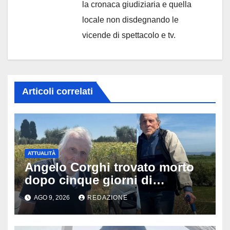
la cronaca giudiziaria e quella
locale non disdegnando le
vicende di spettacolo e tv.
Articoli correlati
ATTUALITÀ
Angelo Corghi trovato morto
dopo cinque giorni di
ricerche: il giallo dell’80enne
AGO 9, 2026
REDAZIONE
scomparso dopo essere
uscito dall’Inps a Grosseto