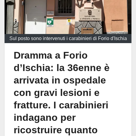
Sul posto sono intervenuti i carabinieri di Forio d'Ischia
Dramma a Forio
d’Ischia: la 36enne è
arrivata in ospedale
con gravi lesioni e
fratture. I carabinieri
indagano per
ricostruire quanto