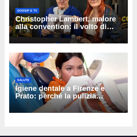
GOSSIP E TV
Christopher Lambert, malore
alla convention: il volto di
Highlander trasportato via in
ambulanza davanti ai fan
SALUTE
Igiene dentale a Firenze e
Prato: perché la pulizia
professionale è il primo passo
per prevenire la carie