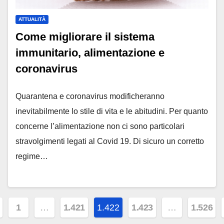
ATTUALITÀ
Come migliorare il sistema
immunitario, alimentazione e
coronavirus
Quarantena e coronavirus modificheranno
inevitabilmente lo stile di vita e le abitudini. Per quanto
concerne l’alimentazione non ci sono particolari
stravolgimenti legati al Covid 19. Di sicuro un corretto
regime…
ginazione
1
…
1.421
1.422
1.423
…
1.526