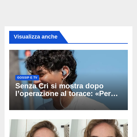
Visualizza anche
GOSSIP E TV
Senza Cri si mostra dopo
l’operazione al torace: «Per
anni mi sentivo in trappola», il
racconto sul difficile percorso
verso la serenità