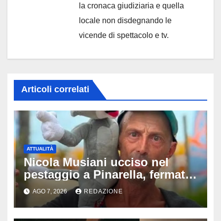
la cronaca giudiziaria e quella
locale non disdegnando le
vicende di spettacolo e tv.
Articoli correlati
ATTUALITÀ
Nicola Musiani ucciso nel
pestaggio a Pinarella, fermati
quattro giovani: la svolta
AGO 7, 2026
REDAZIONE
dopo video, intercettazioni e
pedinamenti