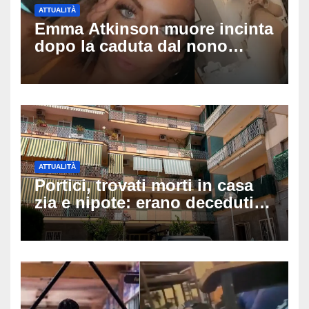
ATTUALITÀ
Emma Atkinson muore incinta
dopo la caduta dal nono
piano: la figlia nasce 30
minuti dopo e sta bene
ATTUALITÀ
Portici, trovati morti in casa
zia e nipote: erano deceduti
da giorni, il caldo tra le
ipotesi al vaglio