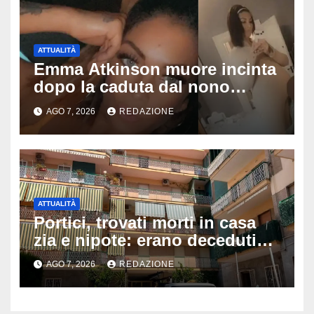
ATTUALITÀ
Emma Atkinson muore incinta
dopo la caduta dal nono
piano: la figlia nasce 30 minuti
AGO 7, 2026
REDAZIONE
dopo e sta bene
ATTUALITÀ
Portici, trovati morti in casa
zia e nipote: erano deceduti
da giorni, il caldo tra le ipotesi
AGO 7, 2026
REDAZIONE
al vaglio