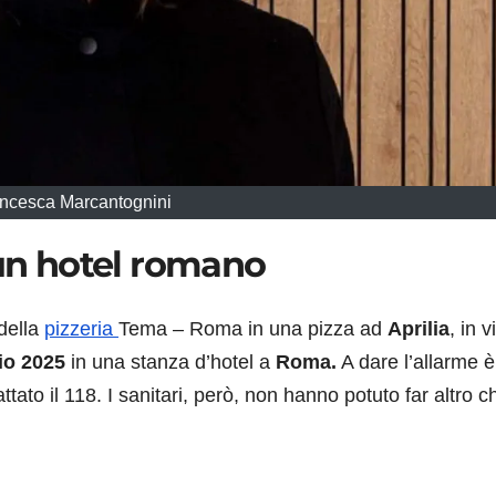
ncesca Marcantognini
 un hotel romano
 della
pizzeria
Tema – Roma in una pizza ad
Aprilia
, in v
io 2025
in una stanza d’hotel a
Roma.
A dare l’allarme è
ttato il 118. I sanitari, però, non hanno potuto far altro c