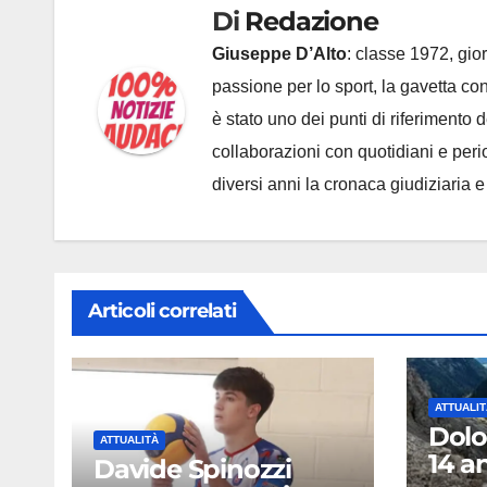
Di
Redazione
Giuseppe D’Alto
: classe 1972, gior
passione per lo sport, la gavetta c
è stato uno dei punti di riferimento
collaborazioni con quotidiani e periodi
diversi anni la cronaca giudiziaria 
Articoli correlati
ATTUALIT
Dolo
ATTUALITÀ
14 a
Davide Spinozzi