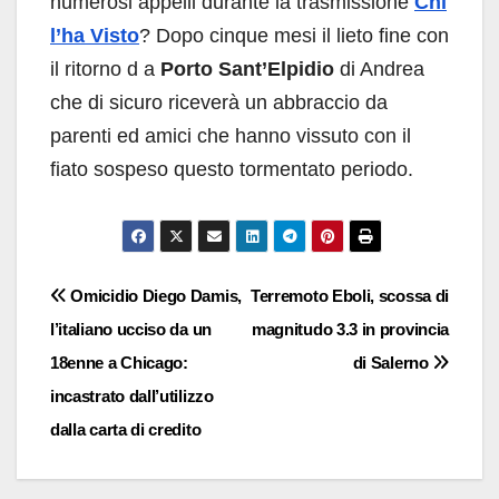
numerosi appelli durante la trasmissione
Chi
l’ha Visto
? Dopo cinque mesi il lieto fine con
il ritorno d a
Porto Sant’Elpidio
di Andrea
che di sicuro riceverà un abbraccio da
parenti ed amici che hanno vissuto con il
fiato sospeso questo tormentato periodo.
Navigazione
Omicidio Diego Damis,
Terremoto Eboli, scossa di
l’italiano ucciso da un
magnitudo 3.3 in provincia
articoli
18enne a Chicago:
di Salerno
incastrato dall’utilizzo
dalla carta di credito