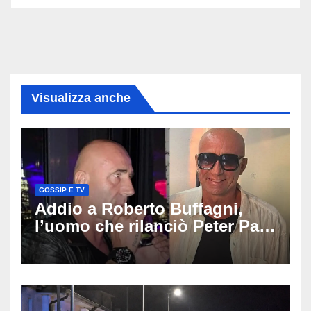
Visualizza anche
GOSSIP E TV
Addio a Roberto Buffagni,
l’uomo che rilanciò Peter Pan
e Villa delle Rose: aveva 59
anni