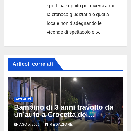
sport, ha seguito per diversi anni
la cronaca giudiziaria e quella
locale non disdegnando le
vicende di spettacolo e tv.
Articoli correlati
ATTUALITÀ
Bambino di 3 anni travolto da
un’auto a Crocetta del
Montello: è gravissimo,
AGO 5, 2026
REDAZIONE
trasportato in elicottero a