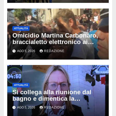
Padova
ATTUALITÀ
Omicidio Martina Carbonaro,
braccialetto elettronico ai
genitori della 14enne: non
AGO 5, 2026
REDAZIONE
potranno avvicinarsi alla
famiglia di Alessio Tucci
ATTUALITÀ
Si collega alla riunione dal
bagno e dimentica la
telecamera accesa: tutti
AGO 5, 2026
REDAZIONE
vedono il bucato, il video