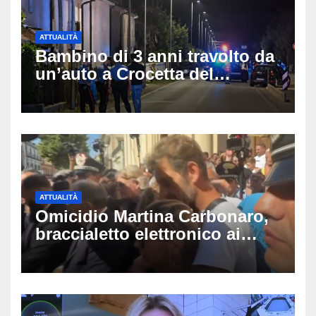
ATTUALITÀ
Bambino di 3 anni travolto da
un’auto a Crocetta del
Montello: è gravissimo,
trasportato in elicottero a
Padova
ATTUALITÀ
Omicidio Martina Carbonaro,
braccialetto elettronico ai
genitori della 14enne: non
potranno avvicinarsi alla
famiglia di Alessio Tucci