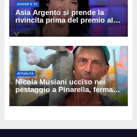
GOSSIP E TV
Asia Argento si prende la
rivincita prima del premio alla
carriera: «Mi chiamano
raccomandata e cagna»
ATTUALITÀ
Nicola Musiani ucciso nel
pestaggio a Pinarella, fermati
quattro giovani: la svolta
dopo video, intercettazioni e
pedinamenti