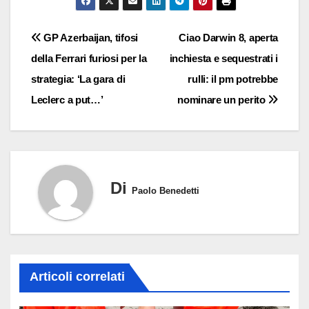
Navigazione
GP Azerbaijan, tifosi
Ciao Darwin 8, aperta
della Ferrari furiosi per la
inchiesta e sequestrati i
articoli
strategia: ‘La gara di
rulli: il pm potrebbe
Leclerc a put…’
nominare un perito
Di
Paolo Benedetti
Articoli correlati