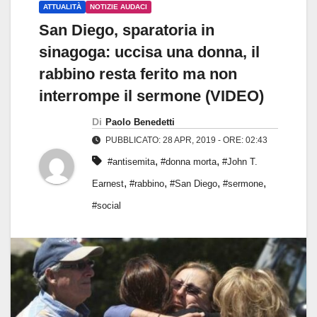
ATTUALITÀ
NOTIZIE AUDACI
San Diego, sparatoria in
sinagoga: uccisa una donna, il
rabbino resta ferito ma non
interrompe il sermone (VIDEO)
Di
Paolo Benedetti
PUBBLICATO: 28 APR, 2019 - ORE: 02:43
,
,
#antisemita
#donna morta
#John T.
,
,
,
,
Earnest
#rabbino
#San Diego
#sermone
#social