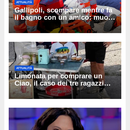
ATTUALITÀ
Gallipoli, scompare mentre fa
il bagno con un amico: muore
a 19 anni dopo 45 minuti di
disperati tentativi di
rianimazione
ATTUALITÀ
Limonata per comprare un
Ciao, il caso dei tre ragazzi
divide l’Italia: Fedriga li invita
in Regione, Vannacci li
difende