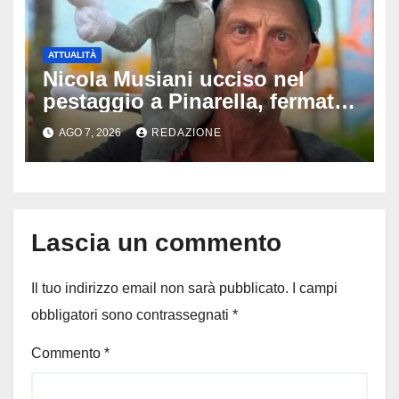
ATTUALITÀ
Nicola Musiani ucciso nel
pestaggio a Pinarella, fermati
quattro giovani: la svolta
AGO 7, 2026
REDAZIONE
dopo video, intercettazioni e
pedinamenti
Lascia un commento
Il tuo indirizzo email non sarà pubblicato.
I campi
obbligatori sono contrassegnati
*
Commento
*