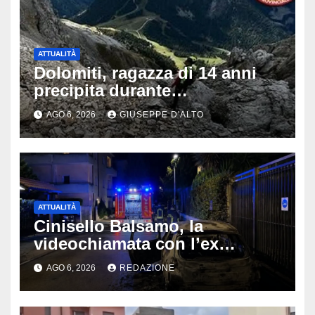
ATTUALITÀ
Dolomiti, ragazza di 14 anni
precipita durante
un’escursione: tragedia sul
AGO 6, 2026
GIUSEPPE D'ALTO
Latemar davanti alla famiglia
ATTUALITÀ
Cinisello Balsamo, la
videochiamata con l’ex
fidanzata e il dramma: 35enne
AGO 6, 2026
REDAZIONE
lotta tra la vita e la morte