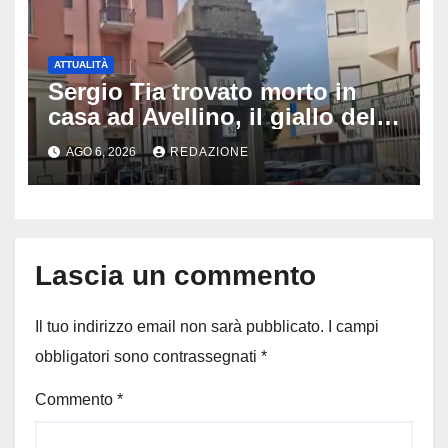
ATTUALITÀ
Sergio Tia trovato morto in
casa ad Avellino, il giallo della
porta socchiusa: disposta
AGO 6, 2026
REDAZIONE
l’autopsia
Lascia un commento
Il tuo indirizzo email non sarà pubblicato.
I campi
obbligatori sono contrassegnati
*
Commento
*