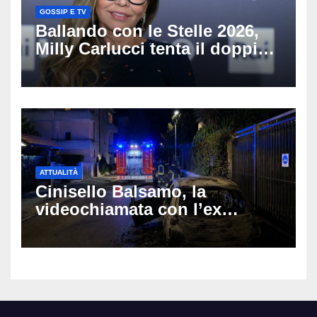
GOSSIP E TV
Ballando con le Stelle 2026,
Milly Carlucci tenta il doppio
colpo: tra i papabili Ornella
Muti e Monica Guerritore
ATTUALITÀ
Cinisello Balsamo, la
videochiamata con l’ex
fidanzata e il dramma: 35enne
lotta tra la vita e la morte