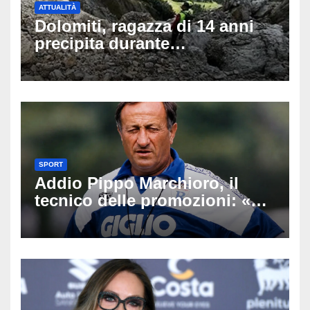
ATTUALITÀ
Dolomiti, ragazza di 14 anni
precipita durante
un’escursione: tragedia sul
Latemar davanti alla famiglia
SPORT
Addio Pippo Marchioro, il
tecnico delle promozioni: «Ha
scritto pagine indimenticabili
del nostro calcio»