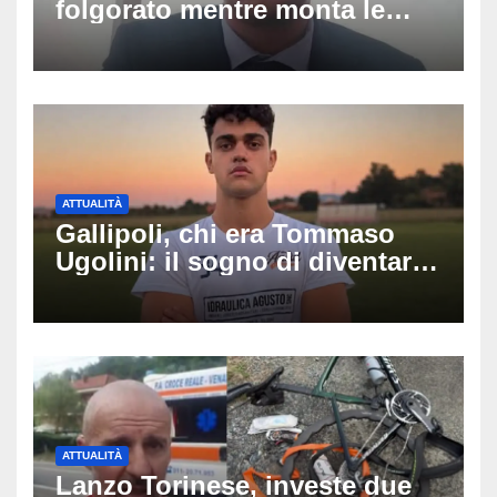
folgorato mentre monta le
luminarie della festa: chi era
Fabio Calabrò e cosa è
successo
ATTUALITÀ
Gallipoli, chi era Tommaso
Ugolini: il sogno di diventare
medico e la fascia da
capitano, il dolore di Bologna
per il 19enne morto in mare
ATTUALITÀ
Lanzo Torinese, investe due