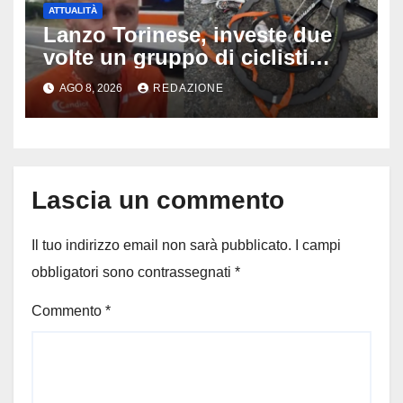
ATTUALITÀ
Lanzo Torinese, investe due
volte un gruppo di ciclisti
dopo una lite: arrestato
AGO 8, 2026
REDAZIONE
73enne, il racconto choc di un
ferito
Lascia un commento
Il tuo indirizzo email non sarà pubblicato.
I campi
obbligatori sono contrassegnati
*
Commento
*