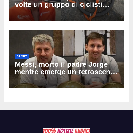
volte un gruppo di ciclisti
dopo una lite: arrestato
73enne, il racconto choc di un
ferito
SPORT
Messi, morto il padre Jorge
mentre emerge un retroscena
choc: le minacce di morte al
fuoriclasse durante i Mondiali