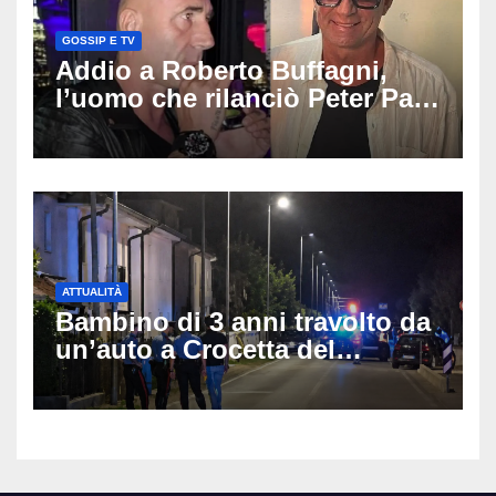
GOSSIP E TV
Addio a Roberto Buffagni,
l’uomo che rilanciò Peter Pan
e Villa delle Rose: aveva 59
anni
ATTUALITÀ
Bambino di 3 anni travolto da
un’auto a Crocetta del
Montello: è gravissimo,
trasportato in elicottero a
Padova