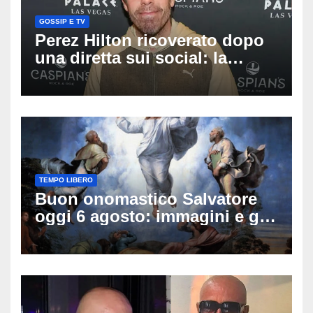
GOSSIP E TV
Perez Hilton ricoverato dopo
una diretta sui social: la
famiglia rompe il silenzio
sulle sue condizioni
TEMPO LIBERO
Buon onomastico Salvatore
oggi 6 agosto: immagini e gif
di auguri da condividere