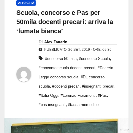
ATTUALITÀ
Scuola, concorso e Pas per
50mila docenti precari: arriva la
‘fumata bianca’
Di
Alex Zattarin
PUBBLICATO: 26 SET, 2019 - ORE: 09:36
,
,
#concorso 50 mila
#concorso Scuola
,
#concorso scuola docenti precari
#Decreto
,
Legge concorso scuola
#DL concorso
,
,
,
scuola
#docenti precari
#insegnanti precari
,
,
,
#Italia Oggi
#Lorenzo Fioramonti
#Pas
,
#pas insegnanti
#tassa merendine