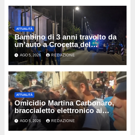
ATTUALITÀ
Bambino di 3 anni travolto da
un’auto a Crocetta del
Montello: è gravissimo,
AGO 5, 2026
REDAZIONE
trasportato in elicottero a
Padova
ATTUALITÀ
Omicidio Martina Carbonaro,
braccialetto elettronico ai
genitori della 14enne: non
AGO 5, 2026
REDAZIONE
potranno avvicinarsi alla
famiglia di Alessio Tucci