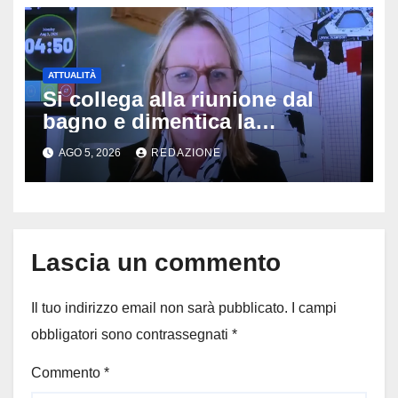
ATTUALITÀ
Si collega alla riunione dal
bagno e dimentica la
telecamera accesa: tutti
AGO 5, 2026
REDAZIONE
vedono il bucato, il video
diventa virale
Lascia un commento
Il tuo indirizzo email non sarà pubblicato.
I campi
obbligatori sono contrassegnati
*
Commento
*