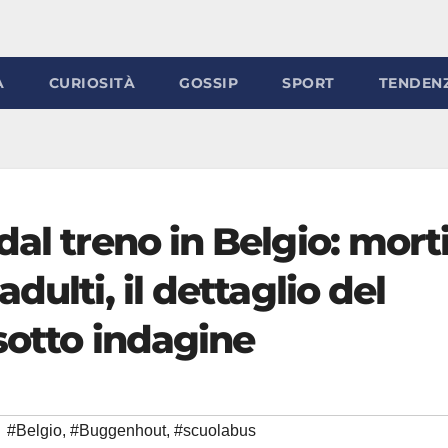
À
CURIOSITÀ
GOSSIP
SPORT
TENDEN
dal treno in Belgio: mort
dulti, il dettaglio del
 sotto indagine
#Belgio
,
#Buggenhout
,
#scuolabus