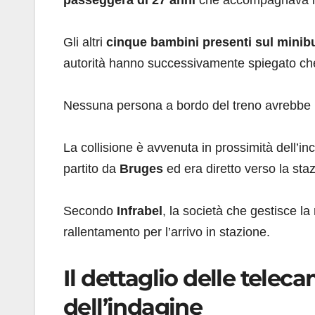
passeggera di 27 anni
che accompagnava i
Gli altri
cinque bambini presenti sul minib
autorità hanno successivamente spiegato che l
Nessuna persona a bordo del treno avrebbe ri
La collisione è avvenuta in prossimità dell’inc
partito da
Bruges
ed era diretto verso la st
Secondo
Infrabel
, la società che gestisce la 
rallentamento per l’arrivo in stazione.
Il dettaglio delle tele
dell’indagine