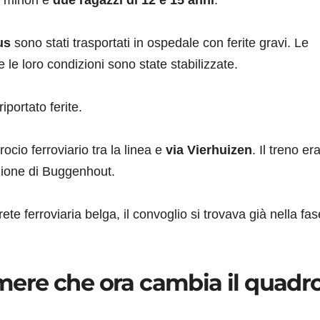
 minori e
due ragazzi di 12 e 15 anni
.
us
sono stati trasportati in ospedale con ferite gravi. Le
e loro condizioni sono state stabilizzate.
portato ferite.
rocio ferroviario tra la linea e
via Vierhuizen
. Il treno er
azione di Buggenhout.
rete ferroviaria belga, il convoglio si trovava già nella fas
camere che ora cambia il quadr