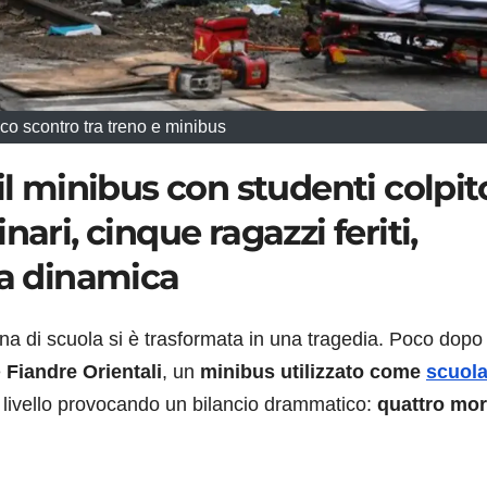
co scontro tra treno e minibus
il minibus con studenti colpit
ari, cinque ragazzi feriti,
la dinamica
a di scuola si è trasformata in una tragedia. Poco dopo
e
Fiandre Orientali
, un
minibus utilizzato come
scuol
a livello provocando un bilancio drammatico:
quattro mor