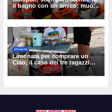
il bagno con un amico: muore
a 19 anni dopo 45 minuti di
disperati tentativi di
rianimazione
ATTUALITÀ
Limonata per comprare un
Ciao, il caso dei tre ragazzi
divide l’Italia: Fedriga li invita
in Regione, Vannacci li
difende