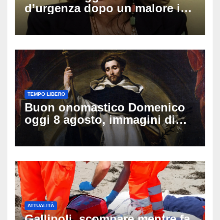
d’urgenza dopo un malore in
vacanza: come sta oggi l’ex
Lady Gucci
TEMPO LIBERO
Buon onomastico Domenico
oggi 8 agosto, immagini di
auguri da condividere
ATTUALITÀ
Gallipoli, scompare mentre fa