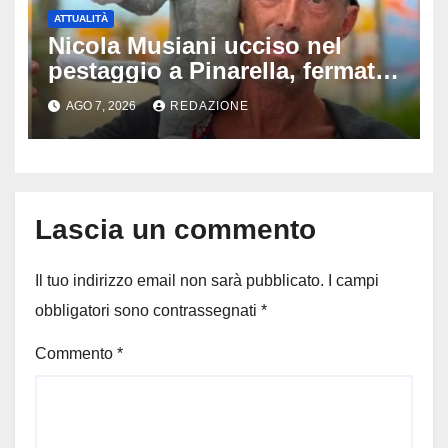
ATTUALITÀ
Nicola Musiani ucciso nel
pestaggio a Pinarella, fermati
quattro giovani: la svolta
AGO 7, 2026
REDAZIONE
dopo video, intercettazioni e
pedinamenti
Lascia un commento
Il tuo indirizzo email non sarà pubblicato.
I campi
obbligatori sono contrassegnati
*
Commento
*