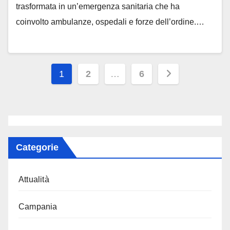
trasformata in un’emergenza sanitaria che ha
coinvolto ambulanze, ospedali e forze dell’ordine.…
Paginazione
1
2
…
6
degli
articoli
Categorie
Attualità
Campania