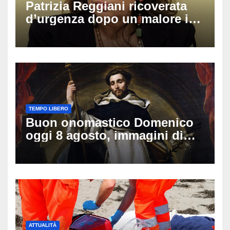
Patrizia Reggiani ricoverata
d’urgenza dopo un malore in
vacanza: come sta oggi l’ex
Lady Gucci
TEMPO LIBERO
Buon onomastico Domenico
oggi 8 agosto, immagini di
auguri da condividere
ATTUALITÀ