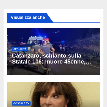
Visualizza anche
ATTUALITÀ
Catanzaro, schianto sulla
Statale 106: muore 45enne,
coinvolti un’auto, un suv e
una moto
GOSSIP E TV