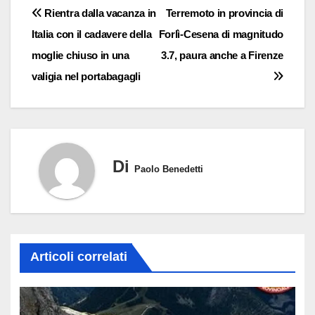
Navigazione
Rientra dalla vacanza in
Terremoto in provincia di
Italia con il cadavere della
Forlì-Cesena di magnitudo
articoli
moglie chiuso in una
3.7, paura anche a Firenze
valigia nel portabagagli
Di
Paolo Benedetti
Articoli correlati