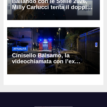
Ballando con le Stelle 2026,
Milly Carlucci tenta il doppio
colpo: tra i papabili Ornella
Muti e Monica Guerritore
ATTUALITÀ
Cinisello Balsamo, la
videochiamata con l’ex
fidanzata e il dramma: 35enne
lotta tra la vita e la morte