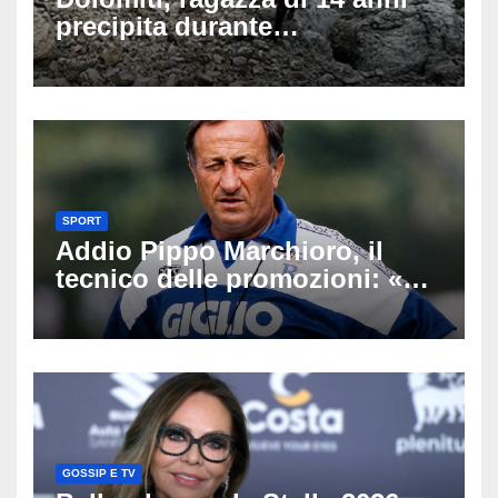
precipita durante
un’escursione: tragedia sul
Latemar davanti alla famiglia
SPORT
Addio Pippo Marchioro, il
tecnico delle promozioni: «Ha
scritto pagine indimenticabili
del nostro calcio»
GOSSIP E TV