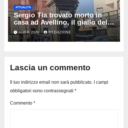
ATTUALITÀ
Sergio Tia trovato morto in
casa ad Avellino, il giallo della
porta socchiusa: disposta
AGO 6, 2026
REDAZIONE
l’autopsia
Lascia un commento
Il tuo indirizzo email non sarà pubblicato.
I campi
obbligatori sono contrassegnati
*
Commento
*