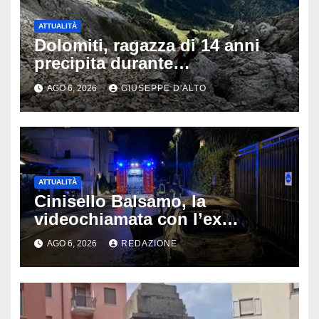
ATTUALITÀ
Dolomiti, ragazza di 14 anni
precipita durante
un’escursione: tragedia sul
AGO 6, 2026
GIUSEPPE D'ALTO
Latemar davanti alla famiglia
ATTUALITÀ
Cinisello Balsamo, la
videochiamata con l’ex
fidanzata e il dramma: 35enne
AGO 6, 2026
REDAZIONE
lotta tra la vita e la morte