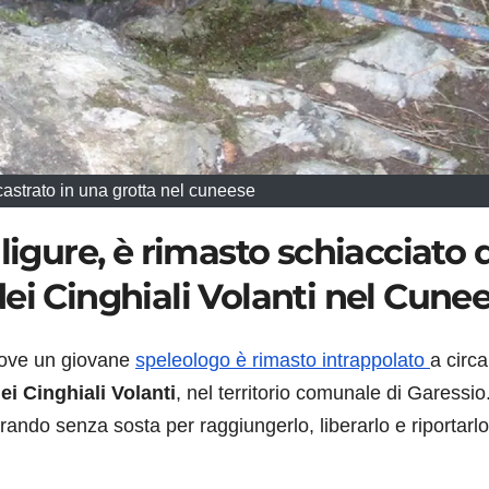
astrato in una grotta nel cuneese
ligure, è rimasto schiacciato 
ei Cinghiali Volanti nel Cune
dove un giovane
speleologo è rimasto intrappolato
a circ
ei Cinghiali Volanti
, nel territorio comunale di Garessio
orando senza sosta per raggiungerlo, liberarlo e riportarlo