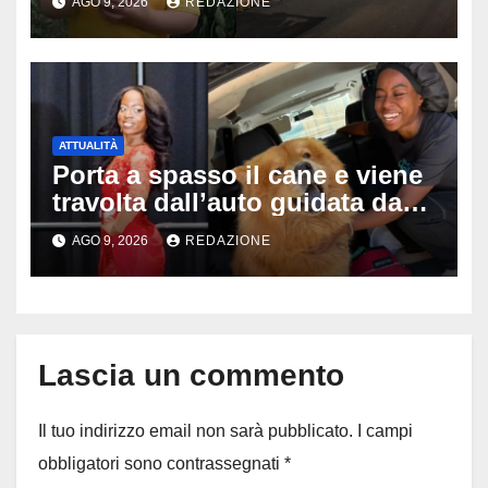
AGO 9, 2026
REDAZIONE
stato travolto da un’auto
ATTUALITÀ
Porta a spasso il cane e viene
travolta dall’auto guidata da
due bambini di 4 e 6 anni: l’ex
AGO 9, 2026
REDAZIONE
miss Kiara Bowling lotta tra la
vita e la morte
Lascia un commento
Il tuo indirizzo email non sarà pubblicato.
I campi
obbligatori sono contrassegnati
*