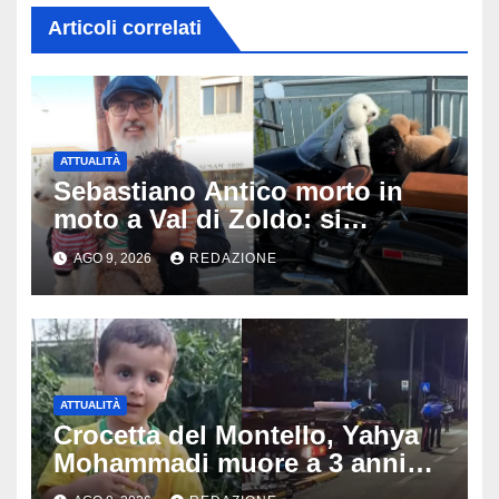
Articoli correlati
ATTUALITÀ
Sebastiano Antico morto in
moto a Val di Zoldo: si
schianta con il sidecar, salvi i
AGO 9, 2026
REDAZIONE
due cagnolini
ATTUALITÀ
Crocetta del Montello, Yahya
Mohammadi muore a 3 anni
dopo 72 ore di agonia: era