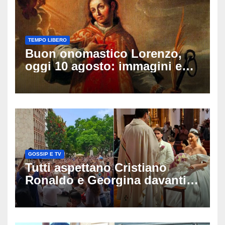
TEMPO LIBERO
Buon onomastico Lorenzo,
oggi 10 agosto: immagini e
gif di auguri da condividere
sui social
GOSSIP E TV
Tutti aspettano Cristiano
Ronaldo e Georgina davanti
alla cattedrale: ma il
matrimonio era di un’altra
coppia