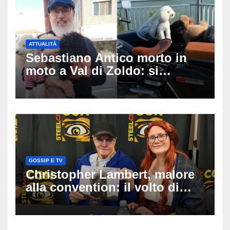
ATTUALITÀ
Sebastiano Antico morto in
moto a Val di Zoldo: si
schianta con il sidecar, salvi i
due cagnolini
GOSSIP E TV
Christopher Lambert, malore
alla convention: il volto di
Highlander trasportato via in
ambulanza davanti ai fan