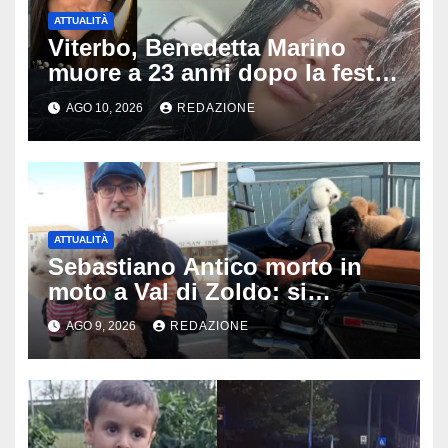
ATTUALITÀ
Viterbo, Benedetta Marino
muore a 23 anni dopo la festa
di compleanno: trovata senza
AGO 10, 2026
REDAZIONE
vita nell’ex consorzio, è giallo
sulle ultime ore
ATTUALITÀ
Sebastiano Antico morto in
moto a Val di Zoldo: si
schianta con il sidecar, salvi i
AGO 9, 2026
REDAZIONE
due cagnolini