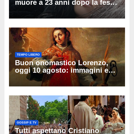
muore a 23 anni dopo la festa
di compleanno: trovata senza
vita nell’ex consorzio, è giallo
sulle ultime ore
TEMPO LIBERO
Buon onomastico Lorenzo,
oggi 10 agosto: immagini e
gif di auguri da condividere
sui social
GOSSIP E TV
Tutti aspettano Cristiano