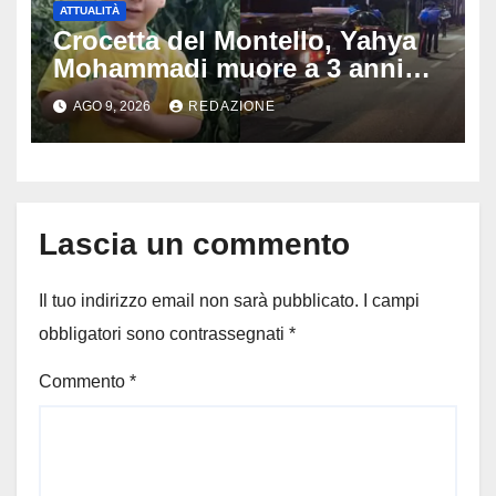
ATTUALITÀ
Crocetta del Montello, Yahya
Mohammadi muore a 3 anni
dopo 72 ore di agonia: era
AGO 9, 2026
REDAZIONE
stato travolto da un’auto
Lascia un commento
Il tuo indirizzo email non sarà pubblicato.
I campi
obbligatori sono contrassegnati
*
Commento
*