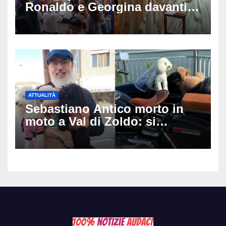
Ronaldo e Georgina davanti
alla cattedrale: ma il
matrimonio era di un’altra
coppia
ATTUALITÀ
Sebastiano Antico morto in
moto a Val di Zoldo: si
schianta con il sidecar, salvi i
due cagnolini