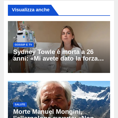
Visualizza anche
GOSSIP E TV
Sydney Towle è morta a 26
anni: «Mi avete dato la forza
di andare avanti», l’ultimo
messaggio dell’influencer
commuove i fan
SALUTE
Morte Manuel Mongini,