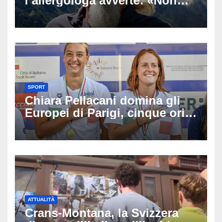
l’allergologa avverte: «Non
aspettate di sapere se siete
allergici»
SPORT
Chiara Pellacani domina gli
Europei di Parigi, cinque ori
in cinque gare: ‘Nel sincro
siamo da medaglia olimpica’
ATTUALITÀ
Crans-Montana, la Svizzera