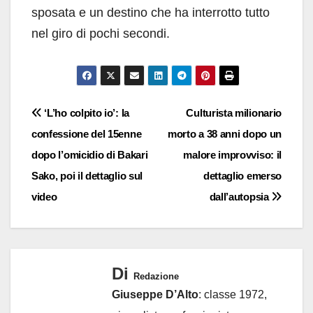
sposata e un destino che ha interrotto tutto
nel giro di pochi secondi.
Navigazione
‘L’ho colpito io’: la
Culturista milionario
confessione del 15enne
morto a 38 anni dopo un
articoli
dopo l’omicidio di Bakari
malore improvviso: il
Sako, poi il dettaglio sul
dettaglio emerso
video
dall’autopsia
Di
Redazione
Giuseppe D’Alto
: classe 1972,