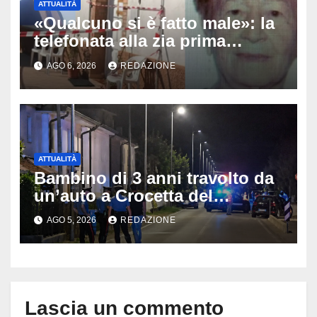
ATTUALITÀ
«Qualcuno si è fatto male»: la
telefonata alla zia prima
dell’orrore, arrestato il 25enne
AGO 6, 2026
REDAZIONE
che ha ucciso la nonna ad
Altino
ATTUALITÀ
Bambino di 3 anni travolto da
un’auto a Crocetta del
Montello: è gravissimo,
AGO 5, 2026
REDAZIONE
trasportato in elicottero a
Padova
Lascia un commento