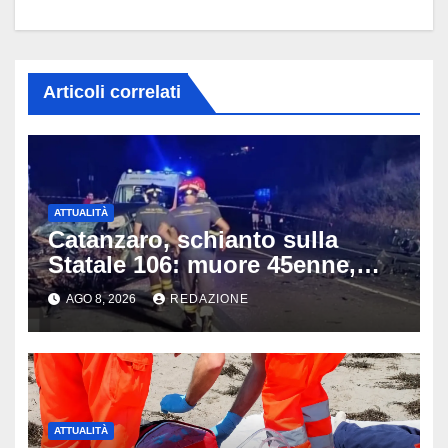
Articoli correlati
ATTUALITÀ
Catanzaro, schianto sulla
Statale 106: muore 45enne,
coinvolti un’auto, un suv e
AGO 8, 2026
REDAZIONE
una moto
ATTUALITÀ