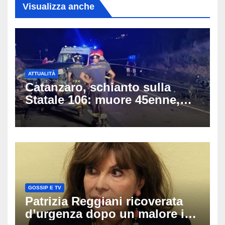
Visualizza anche
ATTUALITÀ
Catanzaro, schianto sulla
Statale 106: muore 45enne,
coinvolti un’auto, un suv e
una moto
GOSSIP E TV
Patrizia Reggiani ricoverata
d’urgenza dopo un malore in