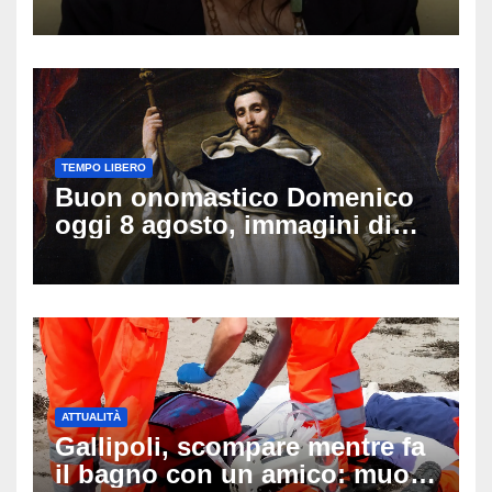
vacanza: come sta oggi l’ex
Lady Gucci
TEMPO LIBERO
Buon onomastico Domenico
oggi 8 agosto, immagini di
auguri da condividere
ATTUALITÀ
Gallipoli, scompare mentre fa
il bagno con un amico: muore