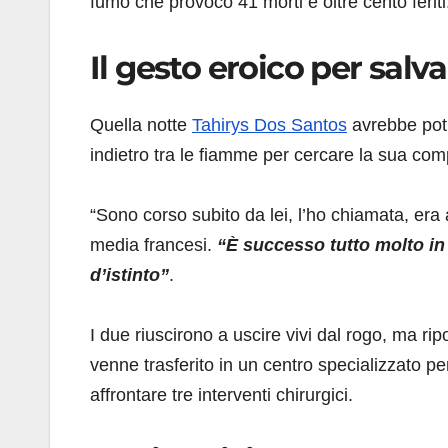
fumo che provocò 41 morti e oltre cento feriti
Il gesto eroico per salva
Quella notte
Tahirys Dos Santos
avrebbe potu
indietro tra le fiamme per cercare la sua com
“Sono corso subito da lei, l’ho chiamata, era
media francesi.
“È successo tutto molto in 
d’istinto”
.
I due riuscirono a uscire vivi dal rogo, ma r
venne trasferito in un centro specializzato p
affrontare tre interventi chirurgici.