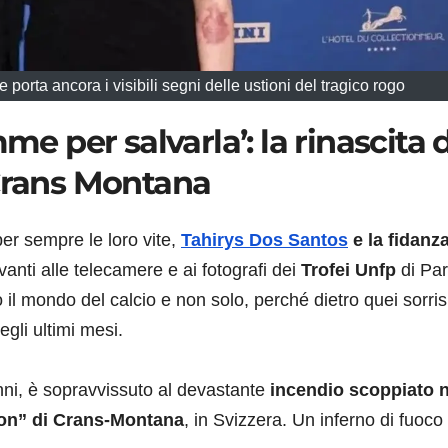
porta ancora i visibili segni delle ustioni del tragico rogo
me per salvarla’: la rinascita 
 Crans Montana
r sempre le loro vite,
Tahirys Dos Santos
e la fidanz
anti alle telecamere e ai fotografi dei
Trofei Unfp
di Par
l mondo del calcio e non solo, perché dietro quei sorrisi
gli ultimi mesi.
ni, è sopravvissuto al devastante
incendio scoppiato n
ion” di Crans-Montana
, in Svizzera. Un inferno di fuoco