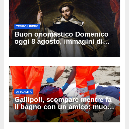
TEMPO LIBERO
Buon onomastico Domenico
oggi 8 agosto, immagini di
auguri da condividere
ATTUALITÀ
Gallipoli, scompare mentre fa
il bagno con un amico: muore
a 19 anni dopo 45 minuti di
disperati tentativi di
rianimazione