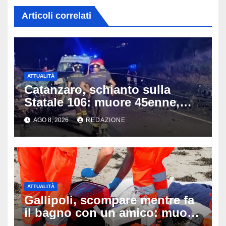
Articoli correlati
ATTUALITÀ
Catanzaro, schianto sulla
Statale 106: muore 45enne,
coinvolti un’auto, un suv e
AGO 8, 2026
REDAZIONE
una moto
ATTUALITÀ
Gallipoli, scompare mentre fa
il bagno con un amico: muore
a 19 anni dopo 45 minuti di