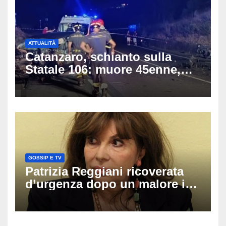
ATTUALITÀ
Catanzaro, schianto sulla
Statale 106: muore 45enne,
coinvolti un’auto, un suv e
una moto
GOSSIP E TV
Patrizia Reggiani ricoverata
d’urgenza dopo un malore in
vacanza: come sta oggi l’ex
Lady Gucci