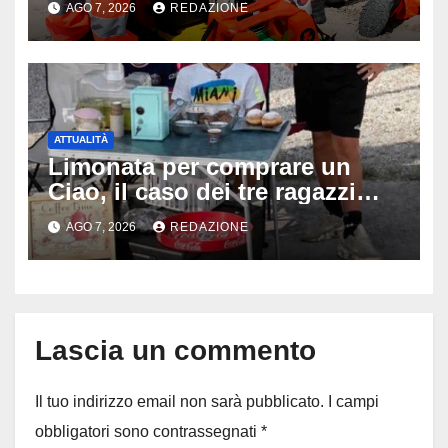
AGO 7, 2026
REDAZIONE
disperati tentativi di
rianimazione
ATTUALITÀ
Limonata per comprare un
Ciao, il caso dei tre ragazzi
divide l’Italia: Fedriga li invita
AGO 7, 2026
REDAZIONE
in Regione, Vannacci li
difende
Lascia un commento
Il tuo indirizzo email non sarà pubblicato.
I campi
obbligatori sono contrassegnati
*