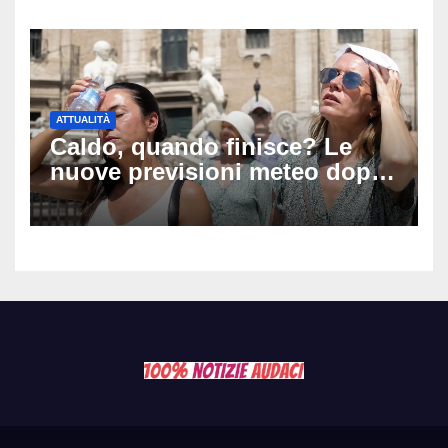
vita e la morte
ATTUALITÀ
Caldo, quando finisce? Le
nuove previsioni meteo dopo
Ferragosto: ecco quando
potrebbe arrivare la svolta