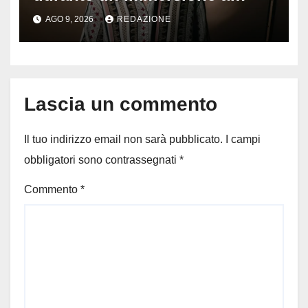
Lampedusa: aperta
AGO 9, 2026
REDAZIONE
un’inchiesta per omicidio
nautico, cosa emerge sulla
tragedia
Lascia un commento
Il tuo indirizzo email non sarà pubblicato.
I campi
obbligatori sono contrassegnati
*
Commento
*