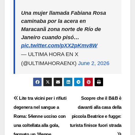
Una mujer llamada Fabiana Rosa
caminaba por la acera en
Maracanã zona norte de Río de
Janeiro cuando pisó…
pic.twitter.com/pXX2pKmv8W
— ULTIMA HORA EN X
(@ULTIMAHORAENX)
June 2, 2026
Navigazione
Lite tra vicini per i rifiuti
Scopre che il B&B è
degenera nel sangue a
davanti alla casa della
articoli
Roma: 54enne ucciso con
piccola Beatrice e fugge:
una coltellata alla gola,
turista finisce fuori strada
fermato un 18enne