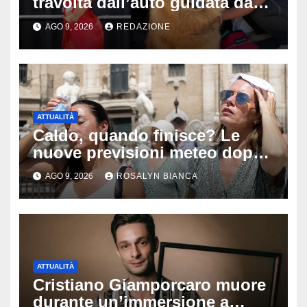
travolta dall’auto guidata da
due bambini di 4 e 6 anni: l’ex
AGO 9, 2026
REDAZIONE
miss Kiara Bowling lotta tra la
vita e la morte
ATTUALITÀ
Caldo, quando finisce? Le
nuove previsioni meteo dopo
Ferragosto: ecco quando
AGO 9, 2026
ROSALYN BIANCA
potrebbe arrivare la svolta
ATTUALITÀ
Cristiano Giamporcaro muore
durante un’immersione a