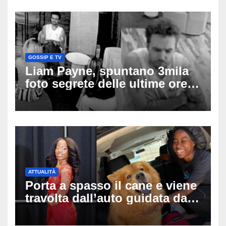
GOSSIP E TV
Liam Payne, spuntano 3mila
foto segrete delle ultime ore:
cosa è successo prima della
tragica caduta dall’hotel
ATTUALITÀ
Porta a spasso il cane e viene
travolta dall’auto guidata da
due bambini di 4 e 6 anni: l’ex
miss Kiara Bowling lotta tra la