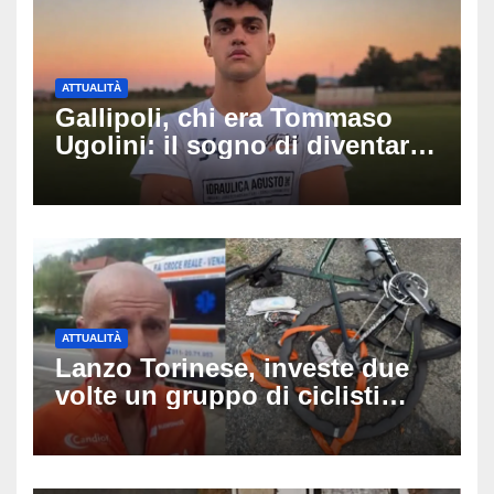
ATTUALITÀ
Gallipoli, chi era Tommaso
Ugolini: il sogno di diventare
medico e la fascia da
capitano, il dolore di Bologna
per il 19enne morto in mare
ATTUALITÀ
Lanzo Torinese, investe due
volte un gruppo di ciclisti
dopo una lite: arrestato
73enne, il racconto choc di un
ferito