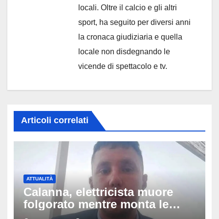
locali. Oltre il calcio e gli altri
sport, ha seguito per diversi anni
la cronaca giudiziaria e quella
locale non disdegnando le
vicende di spettacolo e tv.
Articoli correlati
ATTUALITÀ
Calanna, elettricista muore
folgorato mentre monta le
luminarie della festa: chi era