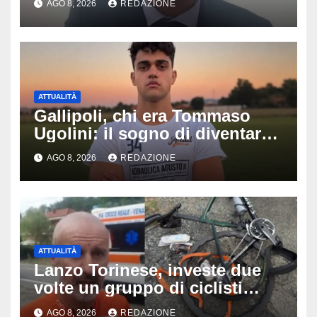
AGO 8, 2026
REDAZIONE
Fabio Calabrò e cosa è
successo
ATTUALITÀ
Gallipoli, chi era Tommaso
Ugolini: il sogno di diventare
medico e la fascia da
AGO 8, 2026
REDAZIONE
capitano, il dolore di Bologna
per il 19enne morto in mare
ATTUALITÀ
Lanzo Torinese, investe due
volte un gruppo di ciclisti
dopo una lite: arrestato
AGO 8, 2026
REDAZIONE