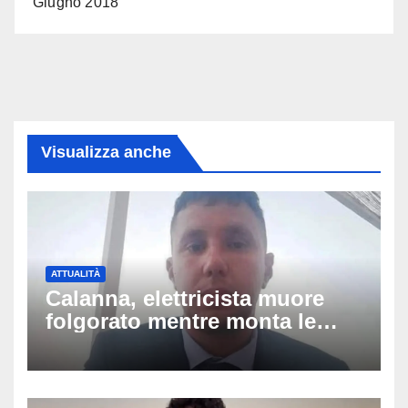
Giugno 2018
Visualizza anche
ATTUALITÀ
Calanna, elettricista muore
folgorato mentre monta le
luminarie della festa: chi era
Fabio Calabrò e cosa è
successo