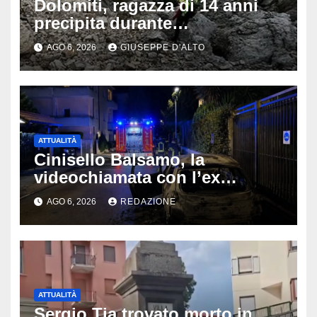
Dolomiti, ragazza di 14 anni
precipita durante
un’escursione: tragedia sul
AGO 6, 2026
GIUSEPPE D'ALTO
Latemar davanti alla famiglia
ATTUALITÀ
Cinisello Balsamo, la
videochiamata con l’ex
fidanzata e il dramma: 35enne
AGO 6, 2026
REDAZIONE
lotta tra la vita e la morte
ATTUALITÀ
Sergio Tia trovato morto in