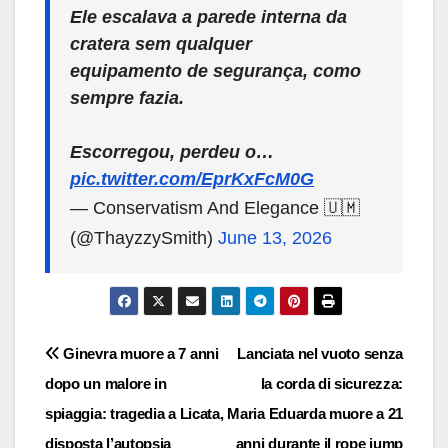
Ele escalava a parede interna da
cratera sem qualquer
equipamento de segurança, como
sempre fazia.
Escorregou, perdeu o…
pic.twitter.com/EprKxFcM0G
— Conservatism And Elegance 🇺🇲
(@ThayzzySmith)
June 13, 2026
Navigazione
Ginevra muore a 7 anni
Lanciata nel vuoto senza
dopo un malore in
la corda di sicurezza:
articoli
spiaggia: tragedia a Licata,
Maria Eduarda muore a 21
disposta l’autopsia
anni durante il rope jump