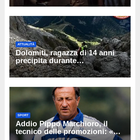
social
ATTUALITÀ
Dolomiti, ragazza di 14 anni
precipita durante
un’escursione: tragedia sul
Latemar davanti alla famiglia
SPORT
Addio Pippo Marchioro, il
tecnico delle promozioni: «Ha
scritto pagine indimenticabili