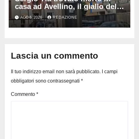
casa ad Avellino, il giallo della
porta socchiusa: disposta
AGO 6, 2026
REDAZIONE
l’autopsia
Lascia un commento
Il tuo indirizzo email non sarà pubblicato.
I campi
obbligatori sono contrassegnati
*
Commento
*