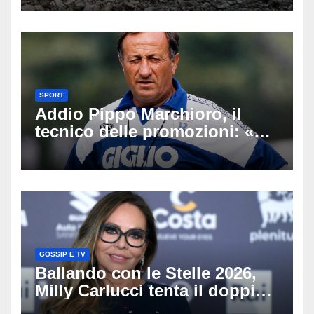
Latemar davanti alla famiglia
SPORT
Addio Pippo Marchioro, il
tecnico delle promozioni: «Ha
scritto pagine indimenticabili
del nostro calcio»
GOSSIP E TV
Ballando con le Stelle 2026,
Milly Carlucci tenta il doppio
colpo: tra i papabili Ornella