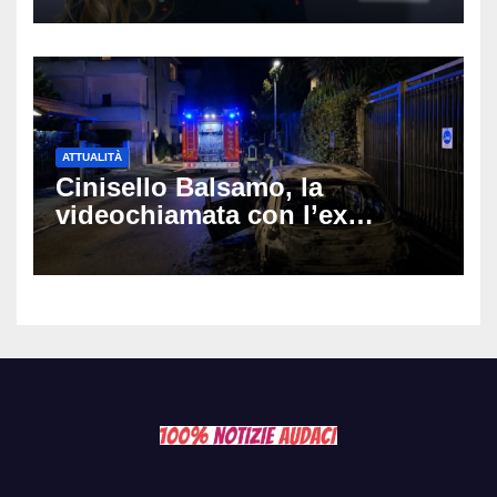
Muti e Monica Guerritore
ATTUALITÀ
Cinisello Balsamo, la
videochiamata con l’ex
fidanzata e il dramma: 35enne
lotta tra la vita e la morte