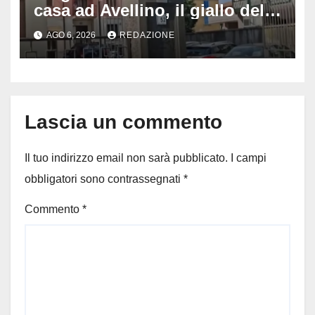
casa ad Avellino, il giallo della
porta socchiusa: disposta
AGO 6, 2026
REDAZIONE
l’autopsia
Lascia un commento
Il tuo indirizzo email non sarà pubblicato.
I campi
obbligatori sono contrassegnati
*
Commento
*