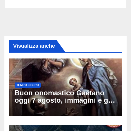
Visualizza anche
TEMPO LIBERO
Buon onomastico Gaetano
oggi 7 agosto, immagini e gif
di auguri da condividere sui
social