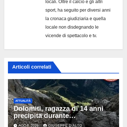
locali. Oltre il calcio e gli altri
sport, ha seguito per diversi anni
la cronaca giudiziaria e quella
locale non disdegnando le
vicende di spettacolo e tv.
Articoli correlati
ATTUALITÀ
Dolomiti, ragazza di 14 anni
precipita durante
un’escursione: tragedia sul
AGO 6, 2026
GIUSEPPE D'ALTO