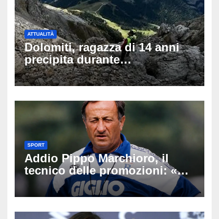
ATTUALITÀ
Dolomiti, ragazza di 14 anni
precipita durante
un’escursione: tragedia sul
Latemar davanti alla famiglia
SPORT
Addio Pippo Marchioro, il
tecnico delle promozioni: «Ha
scritto pagine indimenticabili
del nostro calcio»