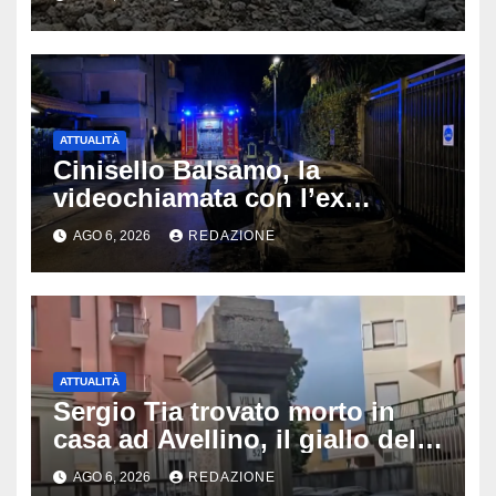
Latemar davanti alla famiglia
ATTUALITÀ
Cinisello Balsamo, la
videochiamata con l’ex
fidanzata e il dramma: 35enne
AGO 6, 2026
REDAZIONE
lotta tra la vita e la morte
ATTUALITÀ
Sergio Tia trovato morto in
casa ad Avellino, il giallo della
porta socchiusa: disposta
AGO 6, 2026
REDAZIONE
l’autopsia