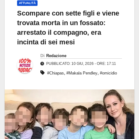
ATTUALITÀ
Scompare con sette figli e viene
trovata morta in un fossato:
arrestato il compagno, era
incinta di sei mesi
Di
Redazione
PUBBLICATO: 10 GIU, 2026 - ORE: 17:11
,
,
#Chiapas
#Makala Pendley
#omicidio