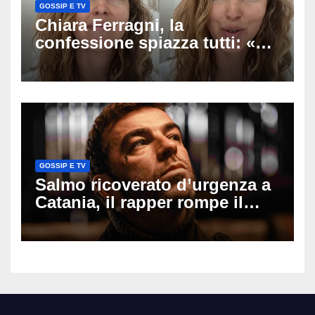
GOSSIP E TV
Chiara Ferragni, la
confessione spiazza tutti: «Un
mio ex voleva che mi rifacessi
il seno». Poi svela i ritocchi di
cui si è pentita
GOSSIP E TV
Salmo ricoverato d’urgenza a
Catania, il rapper rompe il
silenzio dopo la notte in
ospedale: come sta e cosa
succede al tour