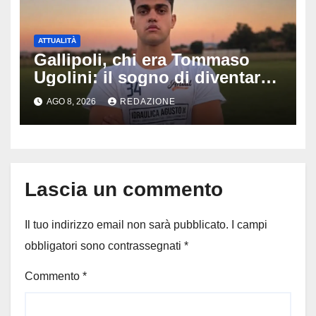
ATTUALITÀ
Gallipoli, chi era Tommaso
Ugolini: il sogno di diventare
medico e la fascia da
AGO 8, 2026
REDAZIONE
capitano, il dolore di Bologna
per il 19enne morto in mare
Lascia un commento
Il tuo indirizzo email non sarà pubblicato.
I campi
obbligatori sono contrassegnati
*
Commento
*