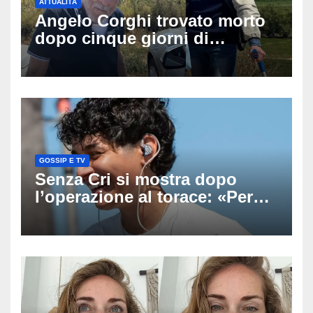
ATTUALITÀ
Angelo Corghi trovato morto
dopo cinque giorni di
ricerche: il giallo dell’80enne
scomparso dopo essere
uscito dall’Inps a Grosseto
GOSSIP E TV
Senza Cri si mostra dopo
l’operazione al torace: «Per
anni mi sentivo in trappola», il
racconto sul difficile percorso
verso la serenità