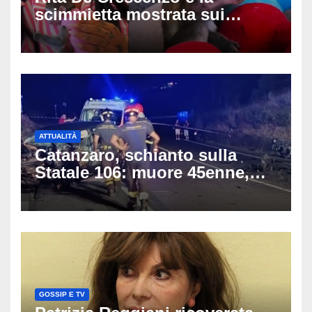
scimmietta mostrata sui
social: scattano esposti, cosa
rischia l’influencer
ATTUALITÀ
Catanzaro, schianto sulla
Statale 106: muore 45enne,
coinvolti un’auto, un suv e
una moto
GOSSIP E TV