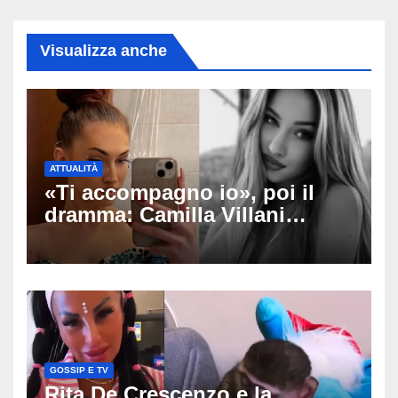
Visualizza anche
ATTUALITÀ
«Ti accompagno io», poi il
dramma: Camilla Villani
muore a 20 anni dopo lo
schianto contro un muro,
cosa è successo
GOSSIP E TV
Rita De Crescenzo e la