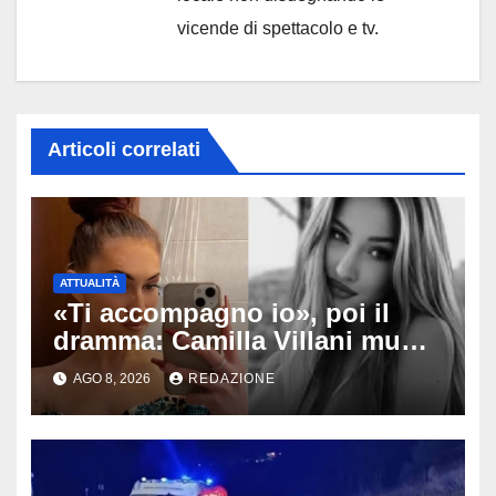
vicende di spettacolo e tv.
Articoli correlati
ATTUALITÀ
«Ti accompagno io», poi il
dramma: Camilla Villani muore
a 20 anni dopo lo schianto
AGO 8, 2026
REDAZIONE
contro un muro, cosa è
successo