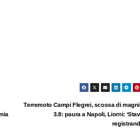
Terremoto Campi Flegrei, scossa di magn
mia
3.8: paura a Napoli, Liorni: ‘St
registran