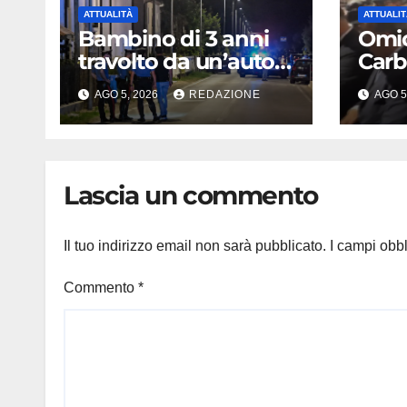
ATTUALITÀ
ATTUALIT
Bambino di 3 anni
Omic
travolto da un’auto a
Carb
Crocetta del
brac
AGO 5, 2026
REDAZIONE
AGO 5
Montello: è
elett
gravissimo,
genit
trasportato in
14en
elicottero a Padova
potr
Lascia un commento
alla 
Ales
Il tuo indirizzo email non sarà pubblicato.
I campi obb
Commento
*