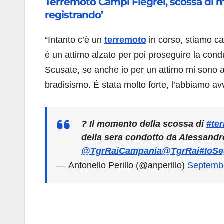
Terremoto Campi Flegrei, scossa di ma
registrando’
“Intanto c’è un
terremoto
in corso, stiamo ca
è un attimo alzato per poi proseguire la cond
Scusate, se anche io per un attimo mi sono a
bradisismo. É stata molto forte, l’abbiamo avv
? Il momento della scossa di
#te
della sera condotto da Alessandro 
@TgrRaiCampania
@TgrRai
#IoS
— Antonello Perillo (@anperillo)
Septembe