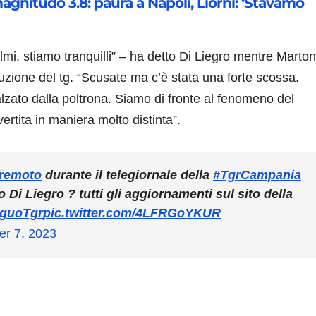
gnitudo 3.8: paura a Napoli, Liorni: ‘Stavamo
lmi, stiamo tranquilli” – ha detto Di Liegro mentre Marton
uzione del tg. “Scusate ma c’è stata una forte scossa.
lzato dalla poltrona. Siamo di fronte al fenomeno del
ertita in maniera molto distinta”.
rremoto
durante il telegiornale della
#TgrCampania
Di Liegro ? tutti gli aggiornamenti sul sito della
eguoTgr
pic.twitter.com/4LFRGoYKUR
r 7, 2023