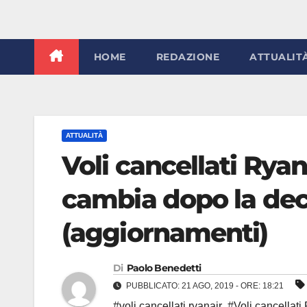
HOME
REDAZIONE
ATTUALIT
ATTUALITÀ
Voli cancellati Rya
cambia dopo la deci
(aggiornamenti)
Di
Paolo Benedetti
PUBBLICATO: 21 AGO, 2019 - ORE: 18:21
#voli cancellati ryanair
,
#Voli cancellati