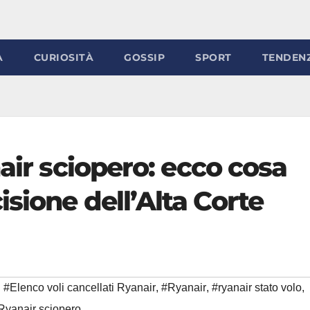
À
CURIOSITÀ
GOSSIP
SPORT
TENDEN
nair sciopero: ecco cosa
sione dell’Alta Corte
#Elenco voli cancellati Ryanair
,
#Ryanair
,
#ryanair stato volo
,
 Ryanair sciopero