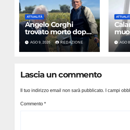
ATTUALITÀ
ATTUALIT
Angelo Corghi
Calan
trovato morto dopo
muor
cinque giorni di
ment
AGO 9, 2026
REDAZIONE
AGO 8
ricerche: il giallo
lumin
dell’80enne
chi 
scomparso dopo
Cala
essere uscito
succ
Lascia un commento
dall’Inps a Grosseto
Il tuo indirizzo email non sarà pubblicato.
I campi obb
Commento
*