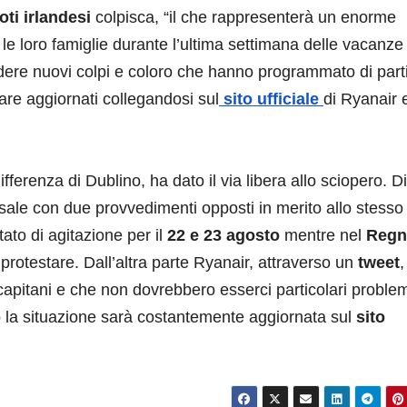
loti irlandesi
colpisca, “il che rappresenterà un enorme
e le loro famiglie durante l’ultima settimana delle vacanze
dere nuovi colpi e coloro che hanno programmato di part
are aggiornati collegandosi sul
sito ufficiale
di Ryanair 
differenza di Dublino, ha dato il via libera allo sciopero. Di
ale con due provvedimenti opposti in merito allo stesso
tato di agitazione per il
22 e 23 agosto
mentre nel
Regn
 a protestare. Dall’altra parte Ryanair, attraverso un
tweet
,
i capitani e che non dovrebbero esserci particolari proble
aso la situazione sarà costantemente aggiornata sul
sito